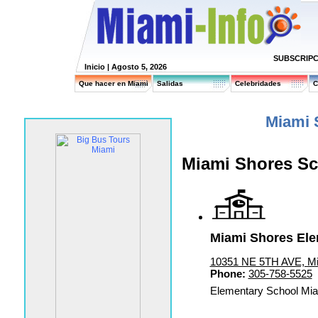
SUBSCRIPC
Inicio
| Agosto 5, 2026
Que hacer en Miami
Salidas
Celebridades
C
Miami 
Miami Shores S
Miami Shores Ele
10351 NE 5TH AVE, Mi
Phone:
305-758-5525
Elementary School Mi