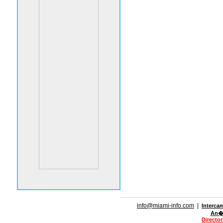
info@miami-info.com
|
Interca
An�n
Directo