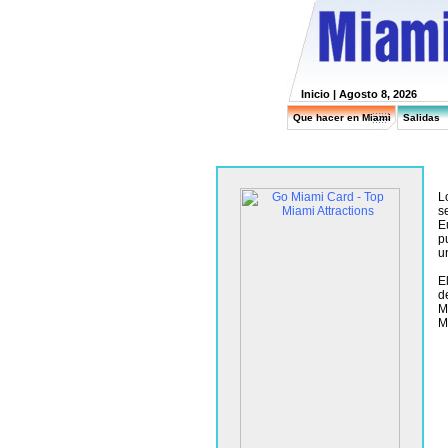
Inicio
| Agosto 8, 2026
Que hacer en Miami
Salidas
L
s
E
p
u
E
d
M
M