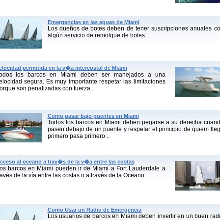
Emergencias en las aguas de Miami
Los dueños de botes deben de tener suscripciones anuales c
algún servicio de remolque de botes...
elocidad permitida en la v�a intercostal de Miami
odos los barcos en Miami deben ser manejados a una
elocidad segura. Es muy importante respetar las limitaciones
orque son penalizadas con fuerza...
Como pasar bajo puentes en Miami
Todos los barcos en Miami deben pegarse a su derecha cuan
pasen debajo de un puente y respetar el principio de quiem lle
primero pasa primero...
cceso al oceano a trav�s de la v�a entre las costas
os barcos en Miami pueden ir de Miami a Fort Lauderdale a
ravés de la vía entre las costas o a través de la Oceano...
Como Usar un Radio de Emergencia
Los usuarios de barcos en Miami deben invertir en un buen rad