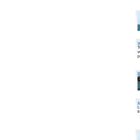
V
T
v
p
A
L
t