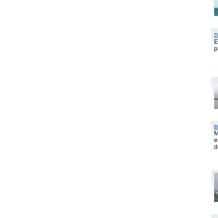
D
E
p
B
M
e
d