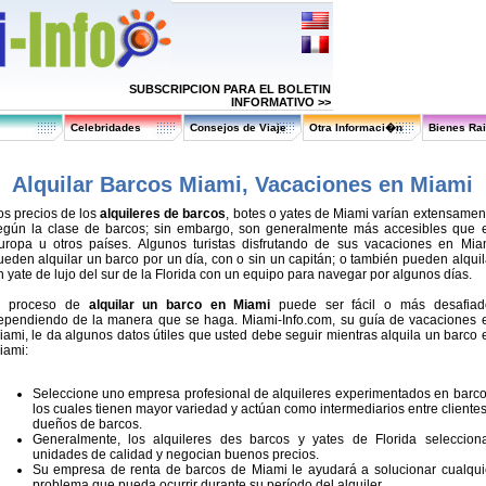
SUBSCRIPCION PARA EL BOLETIN
INFORMATIVO >>
Celebridades
Consejos de Viaje
Otra Informaci�n
Bienes Ra
Alquilar Barcos Miami, Vacaciones en Miami
os precios de los
alquileres de barcos
, botes o yates de Miami varían extensamen
egún la clase de barcos; sin embargo, son generalmente más accesibles que 
uropa u otros países. Algunos turistas disfrutando de sus vacaciones en Mia
ueden alquilar un barco por un día, con o sin un capitán; o también pueden alquil
n yate de lujo del sur de la Florida con un equipo para navegar por algunos días.
l proceso de
alquilar un barco en Miami
puede ser fácil o más desafiad
ependiendo de la manera que se haga. Miami-Info.com, su guía de vacaciones 
iami, le da algunos datos útiles que usted debe seguir mientras alquila un barco 
iami:
Seleccione uno empresa profesional de alquileres experimentados en barco
los cuales tienen mayor variedad y actúan como intermediarios entre clientes
dueños de barcos.
Generalmente, los alquileres des barcos y yates de Florida seleccion
unidades de calidad y negocian buenos precios.
Su empresa de renta de barcos de Miami le ayudará a solucionar cualqui
problema que pueda ocurrir durante su período del alquiler.