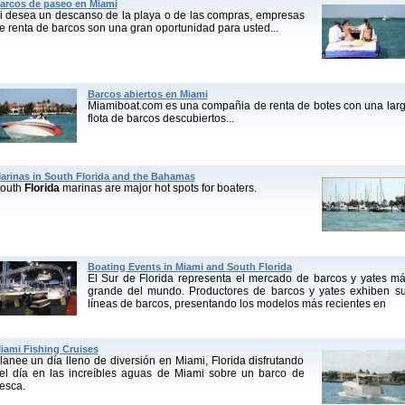
arcos de paseo en Miami
i desea un descanso de la playa o de las compras, empresas
e renta de barcos son una gran oportunidad para usted...
Barcos abiertos en Miami
Miamiboat.com es una compañia de renta de botes con una lar
flota de barcos descubiertos...
arinas in South Florida and the Bahamas
outh
Florida
marinas are major hot spots for boaters.
Boating Events in Miami and South Florida
El Sur de Florida representa el mercado de barcos y yates m
grande del mundo. Productores de barcos y yates exhiben s
líneas de barcos, presentando los modelos más recientes en
iami Fishing Cruises
lanee un día lleno de diversión en Miami, Florida disfrutando
el día en las increíbles aguas de Miami sobre un barco de
esca.