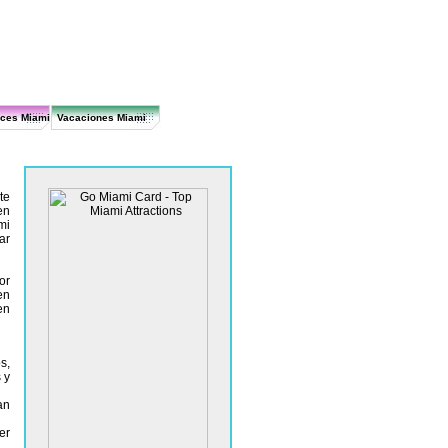
ices Miami
Vacaciones Miami
te
en
mi
ar
or
en
en
s,
 y
an
er