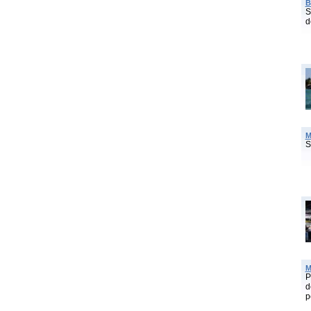
B
S
d
M
S
M
P
d
p