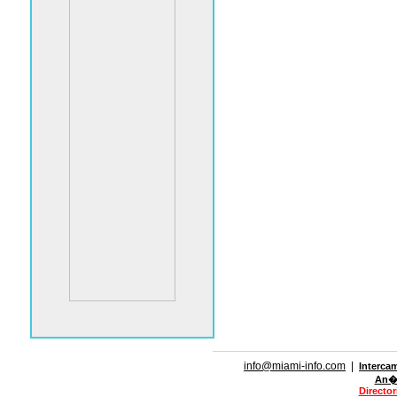
info@miami-info.com
|
Interca
An�n
Directo