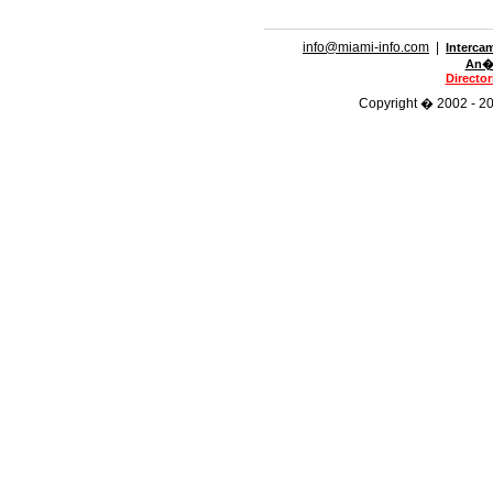
info@miami-info.com
|
Interca
An�n
Directo
Copyright � 2002 - 201