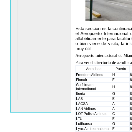
Esta sección es la continuaci
el Aeropuerto Internacional
alfabéticamente para facilitar
o bien viene de visita, la in
muy útil.
Aeropuerto Internacional de Miami:
Para ver el directorio de aerolínea
Aerolínea
Puerta
Freedom Airlines
H
8
Finnair
E
8
Gulfstream
H
8
International
Iberia
G
8
LAB
E
8
LACSA
A
8
LAN Airlines
A
8
LOT Polish Airlines
C
8
LTU
E
8
Lufthansa
G
8
Lynx Air International
E
9