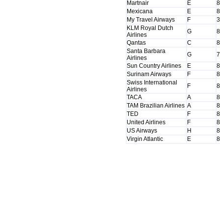
Martnair
E
8
Mexicana
E
8
My Travel Airways
F
3
KLM Royal Dutch
G
8
Airlines
Qantas
C
8
Santa Barbara
G
7
Airlines
Sun Country Airlines
E
8
Surinam Airways
F
8
Swiss International
F
8
Airlines
TACA
A
8
TAM Brazilian Airlines
A
8
TED
F
8
United Airlines
F
8
US Airways
H
8
Virgin Atlantic
E
8