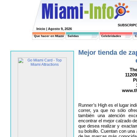
SUBSCRIPC
Inicio
| Agosto 9, 2026
Que hacer en Miami
Salidas
Celebridades
C
Mejor tienda de za
The
11209
P
www.t
Runner’s High es el lugar in
correr, ya que no sólo ofre
también una atención exc
encontrar el mejor calzado dep
que desea realizar y exacta
su bolsillo. Cuentan con una
de las marcas más conocidas.