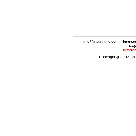
info@miami-info.com
|
Interca
An�n
Directo
Copyright � 2002 - 201