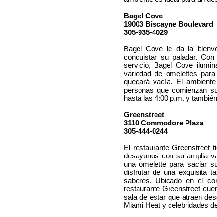
Bagel Cove
19003 Biscayne Boulevard
305-935-4029
Bagel Cove le da la bienv
conquistar su paladar. Co
servicio, Bagel Cove ilumin
variedad de omelettes par
quedará vacía. El ambiente 
personas que comienzan su
hasta las 4:00 p.m. y también
Greenstreet
3110 Commodore Plaza
305-444-0244
El restaurante Greenstreet 
desayunos con su amplia var
una omelette para saciar su
disfrutar de una exquisita 
sabores. Ubicado en el co
restaurante Greenstreet cue
sala de estar que atraen des
Miami Heat y celebridades de 