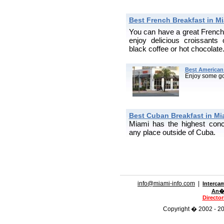
Best French Breakfast in M
You can have a great French
enjoy delicious croissants 
black coffee or hot chocolate
Best American 
Enjoy some go
Best Cuban Breakfast in Mi
Miami has the highest conc
any place outside of Cuba.
info@miami-info.com
|
Interca
An�n
Directo
Copyright � 2002 - 201