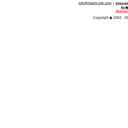
info@miami-info.com
|
Interca
An�n
Directo
Copyright � 2002 - 201