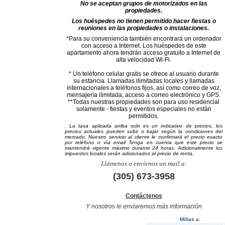
No se aceptan grupos de motorizados en las
propiedades.
Los huéspedes no tienen permitido hacer fiestas o
reuniones en las propiedades o instalaciones.
*Para su conveniencia también encontrará un ordenador
con acceso a Internet. Los huéspedes de este
apartamento ahora tendrán acceso gratuito a Internet de
alta velocidad Wi-Fi.
* Un teléfono celular gratis se ofrece al usuario durante
su estancia.
Llamadas ilimitadas locales y llamadas
internacionales a teléfonos fijos, así como correo de voz,
mensajería ilimitada, acceso a correo electrónico y GPS.
**Todas nuestras propiedades son para uso residencial
solamente - fiestas y eventos especiales no están
permitidos.
. La tasa aplicada arriba solo es un indicativo de precios, los
precios actuales pueden subir o bajar según la condiciones del
mercado. Nuestro servicio al cliente le confirmará el precio exacto
por teléfono o vía email Tenga en cuenta que este precio se
mantendrá vigente máximo durante 24 horas. Adicionalmente los
impuestos locales serán adicionados al precio de renta
.
Llámenos o envíenos un mail a:
(305) 673-3958
Contáctenos
Y nosotros le enviaremos más información
Millas a: