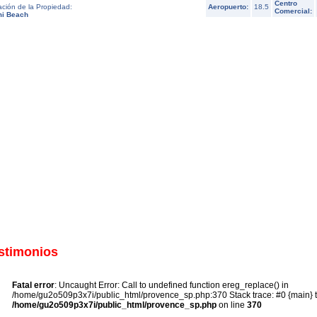
Centro
ación de la Propiedad:
Aeropuerto:
18.5
Comercial:
i Beach
stimonios
Fatal error
: Uncaught Error: Call to undefined function ereg_replace() in
/home/gu2o509p3x7i/public_html/provence_sp.php:370 Stack trace: #0 {main} 
/home/gu2o509p3x7i/public_html/provence_sp.php
on line
370