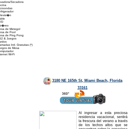
avadora/Secadora
ocina
icroondas
frigerador
levisi�n
able
VD
st�reo
esa de Metegol
esa de Pool
esa de Ping Pong
S2 & Juegos
ardos
amadas Intl. Gratuitas (*)
uegos de Mesa
omputador
ternet Wi-Fi
3180 NE 165th St, Miami Beach, Florida
33161
Al ingresar a esta preciosa
residencia vacacional, sentirá
la frescura del verano a través
de los techos altos que se