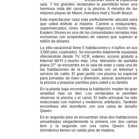
encuentran sobre la espaciosa
sala. Y los grandes ventanales le permitirán tener una
hermosa vista del canal y la piscina. A minutos de las
mejores playas de Miami, Aventura mall y South Beach.
Esta espectacular casa esta perfectamente ubicada para
que usted disfrute al máximo. Camine a restaurantes,
supermercados, cines, templos religiosos y mucho más.
Eastern Shores es una de las comunidades cerradas más
exclusivas con propiedades de valores que superan al
millón de dólares.
La villa vacacional tiene 5 habitaciones y 4 baños en sus
3,000 pies cuadrados. Se encuentra totalmente equipada
ofreciéndole desde TV, VCR, estereo, acceso gratuito a
Internet WI-FI y mucho más. Una televisión de pantalla
plana 37” se encuentra en la sala de estar y cada una de
las habitaciones de la villa cuenta con un televisor y
servicio de cable. El gran jardín con piscina es especial
para jornadas de óseo y diversión, pescar, asolearse en
la piscina y preparar parrillas para usted y su familia
En la planta baja encontrara la habitación master de gran
amplitud mas un den. Los ventanales le permiten
observar la piscina y el canal. El baño principal ha sido
redecorado con mármol y modernos artefactos. También
encontrara otro dormitorio con una cama de tamaño
Queen.
En el segundo piso se encuentran otras dos habitaciones
amuebladas elegantemente la primera con dos camas
twin y la segunda con una cama Queen. Estos
dormitorios tienen un calido piso de madera.