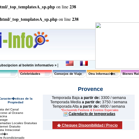
html/_top_templatesA_sp.php
238
on line
_html/_top_templatesA_sp.php
238
on line
|
ubscipcion al boletin informativo »
Celebridades
Consejos de Viaje
Otra Informaci�n
Bienes Ra
Provence
Temporada Baja
a partir de:
3300 / semana
Caracter�sticas de la
Temporada Media
a partir de:
3750 / semana
Propiedad
Temporada Alta
a partir de:
4800 / semana
sta del Canal
*Excluyendo Festivos & Eventos Especiales
cceso al Oceano
Calendario de temporadas
scina
arage
amadas Locales Gratuitas
� Chequee Disponibilidad / Precio
ternet Gratuito
sta Intracostal
ard�n
re Acondicionado