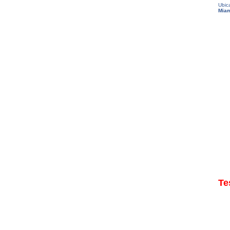
Ubic
Miam
Te