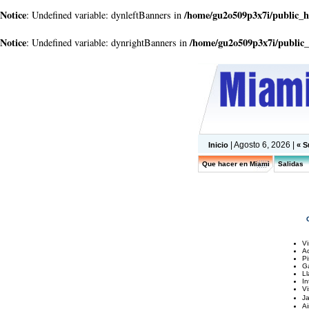
Notice
/home/gu2o509p3x7i/public_
: Undefined variable: dynleftBanners in
Notice
/home/gu2o509p3x7i/public
: Undefined variable: dynrightBanners in
| Agosto 6, 2026 |
Inicio
« S
Que hacer en Miami
Salidas
Vi
A
Pi
G
Ll
In
Vi
J
Ai