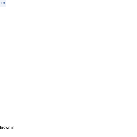
1.9
thrown in