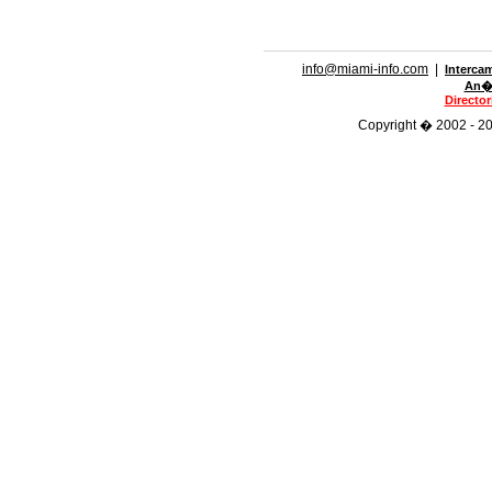
info@miami-info.com
|
Interca
An�n
Directo
Copyright � 2002 - 201