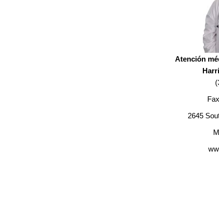
Atención méd
Harr
(
Fax
2645 Sou
M
ww