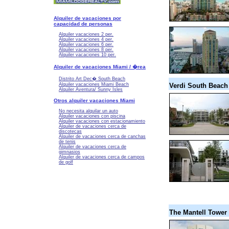
Alquiler de vacaciones por
capacidad de personas
Alquiler vacaciones 2 per.
Alquiler vacaciones 4 per.
Alquiler vacaciones 6 per.
Alquiler vacaciones 8 per.
Alquiler vacaciones 10 per.
Alquiler de vacaciones Miami / �rea
Distrito Art Dec� South Beach
Verdi South Beach
Alquiler vacaciones Miami Beach
Alquiler Aventura/ Sunny Isles
Otros alquiler vacaciones Miami
No necesita alquilar un auto
Alquiler vacaciones con piscina
Alquiler vacaciones con estacionamiento
Alquiler de vacaciones cerca de
discotecas
Alquiler de vacaciones cerca de canchas
de tenis
Alquiler de vacaciones cerca de
gimnasios
Alquiler de vacaciones cerca de campos
de golf
The Mantell Tower