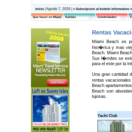
| Agosto 7, 2026 |
Inicio
« Subscipcion al boletin informativo 
Que hacer en Miami
Salidas
Celebridades
C
Rentas Vacaci
Miami Beach es p
hist�rica y mas viej
Beach. Miami Beach 
Sus l�mites se extie
para el este por la I
Una gran cantidad 
rentas vacacionales
Beach apartamentos 
Beach son abundan
lujosas.
Yacht Club