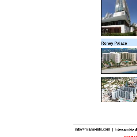
Roney Palace
.
info@miami-info.com
|
Intercambio d