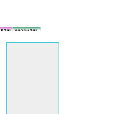
r � Miami
Vacances a Miami