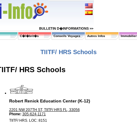
BULLETIN D�INFORMATIONS >>
C�l�brit�s
Conseils Voyages
Autres Infos
Immobilie
TIITF/ HRS Schools
TIITF/ HRS Schools
Robert Renick Education Center (K-12)
2201 NW 207TH ST, TIITF/ HRS FL, 33056
Phone:
305-624-1171
TIITF/ HRS. LOC: 8151