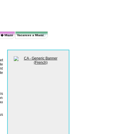
r � Miami
Vacances a Miami
et
de
nt
de
is
on
au
us