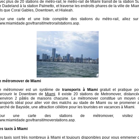
vec plus de 20 stations de métro-rail, le métro-rail de Miami transit de la station S
e Dadeland à la station Palmetto, et traverse les endroits phares de la ville de Miam
els que Coral Gables, Downtown, et Hialeah.
our une carte et une liste complète des stations du métro-rail, allez sur
ww.miamidade.gov/transit/metrorailstations.asp.
e métromover de Miami
e métromover est un système de
transports à Miami
gratuit et pratique po
arcourir le Downtown de
Miami
. Il existe 20 stations de Metromover, distancé
’environ 2 pâtés de maisons chacune. Le métromover constitue un moyen 
ransports idéal pour aller voir des matchs au stade de Miami ou se promener 
arché de Bayside, une attraction célèbre pour les touristes en vacances à Miami.
our une carte des stations de métromover, visitez
ww.miamidade.gov/transit/moverstations.asp.
es taxis à Miami
es taxis sont très nombreux à Miami et toujours disponibles pour vous emmener 