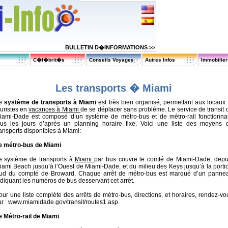
BULLETIN D�INFORMATIONS >>
C�l�brit�s
Conseils Voyages
Autres Infos
Immobilie
Les transports � Miami
e
système de transports à Miami
est très bien organisé, permettant aux locaux 
ouristes en
vacances à Miami
de se déplacer sans problème. Le service de transit 
iami-Dade est composé d’un système de métro-bus et de métro-rail fonctionna
ous les jours d’après un planning horaire fixe. Voici une liste des moyens 
ransports disponibles à Miami:
e métro-bus de Miami
e système de transports à
Miami
par bus couvre le comté de Miami-Dade, depu
iami Beach jusqu’à l’Ouest de Miami-Dade, et du milieu des Keys jusqu’à la porti
ud du compté de Broward. Chaque arrêt de métro-bus est marqué d’un panne
ndiquant les numéros de bus desservant cet arrêt.
our une liste complète des arrêts de métro-bus, directions, et horaires, rendez-vo
ur : www.miamidade.gov/transit/routes1.asp.
e Métro-rail de Miami