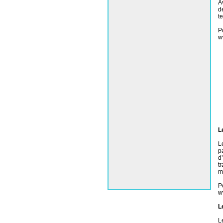
A
d
t
P
w
L
L
p
d
t
m
P
w
L
L