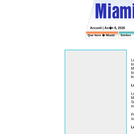
Accueil
| Ao�t 8, 2026
Que faire � Miami
Sorties
L
t
M
t
t
L
L
M
S
i
P
s
L