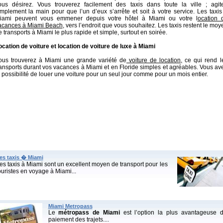
ous désirez. Vous trouverez facilement des taxis dans toute la ville ; agit
implement la main pour que l’un d’eux s’arrête et soit à votre service. Les taxis
iami peuvent vous emmener depuis votre hôtel à Miami ou votre l
ocation 
acances à Miami Beach
, vers l’endroit que vous souhaitez. Les taxis restent le moy
 transports à Miami le plus rapide et simple, surtout en soirée.
ocation de voiture et location de voiture de luxe à Miami
ous trouverez à Miami une grande variété de
voiture de location,
ce qui rend l
ransports durant vos vacances à Miami et en Floride simples et agréables. Vous av
a possibilité de louer une voiture pour un seul jour comme pour un mois entier.
es taxis � Miami
es taxis à Miami sont un excellent moyen de transport pour les
ouristes en voyage à Miami...
Miami Metropass
Le
métropass de Miami
est l’option la plus avantageuse 
paiement des trajets....