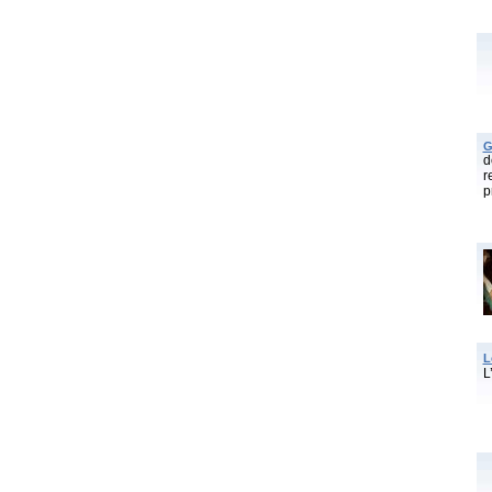
G
d
r
p
L
L