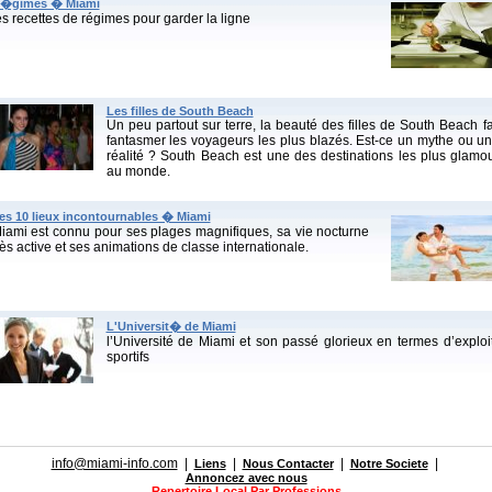
�gimes � Miami
es recettes de régimes pour garder la ligne
Les filles de South Beach
Un peu partout sur terre, la beauté des filles de South Beach fa
fantasmer les voyageurs les plus blazés. Est-ce un mythe ou u
réalité ? South Beach est une des destinations les plus glamo
au monde.
es 10 lieux incontournables � Miami
iami est connu pour ses plages magnifiques, sa vie nocturne
rès active et ses animations de classe internationale.
L'Universit� de Miami
l’Université de Miami et son passé glorieux en termes d’exploi
sportifs
info@miami-info.com
|
|
|
|
Liens
Nous Contacter
Notre Societe
Annoncez avec nous
Repertoire Local Par Professions