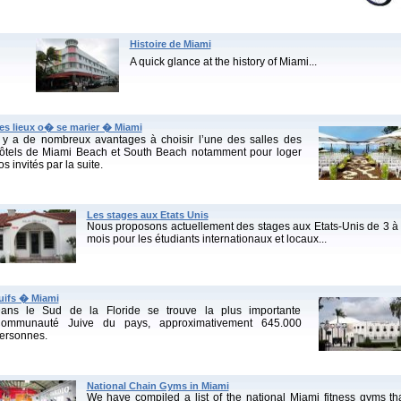
Histoire de Miami
A quick glance at the history of Miami...
es lieux o� se marier � Miami
l y a de nombreux avantages à choisir l’une des salles des
ôtels de Miami Beach et South Beach notamment pour loger
os invités par la suite.
Les stages aux Etats Unis
Nous proposons actuellement des stages aux Etats-Unis de 3 à
mois pour les étudiants internationaux et locaux...
uifs � Miami
ans le Sud de la Floride se trouve la plus importante
ommunauté Juive du pays, approximativement 645.000
ersonnes.
National Chain Gyms in Miami
We have compiled a list of the national Miami fitness gyms th