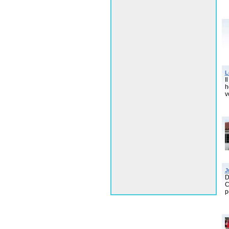
L
I
h
v
J
D
C
p