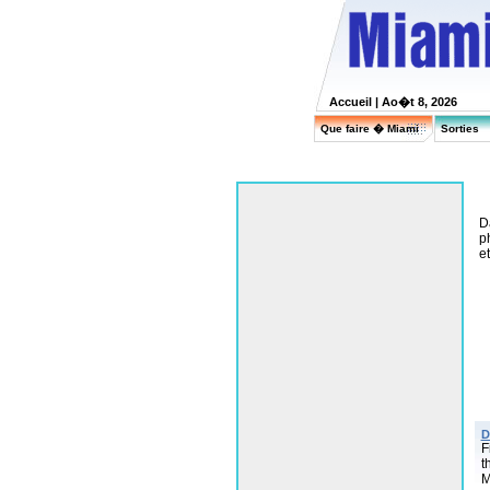
Accueil
| Ao�t 8, 2026
Que faire � Miami
Sorties
D
p
e
D
F
t
M