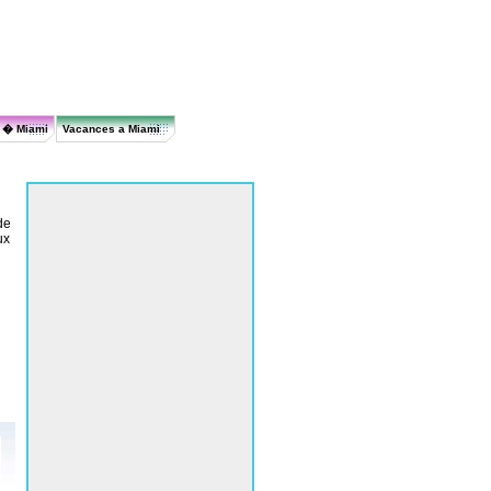
r � Miami
Vacances a Miami
de
ux