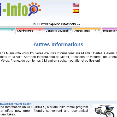
BULLETIN D�INFORMATIONS >>
C�l�brit�s
Conseils Voyages
Autres Infos
Immobilie
Autres Informations
ans Miami-Info vous trouverez d’autres informations sur Miami : Cartes, Galerie 
hotos de la Ville, Aéroport International de Miami, Locations de voitures, de Batea
t Vélos. Prenez du bon temps à Miami en sachant où aller et pofitez-en!
ECOBIKE Miami Beach
ind information on DECOBIKES, a Miami bike rental program
hat offers new green friendly convenient and economical
iami bikes.