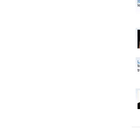
R
l
L
M
t