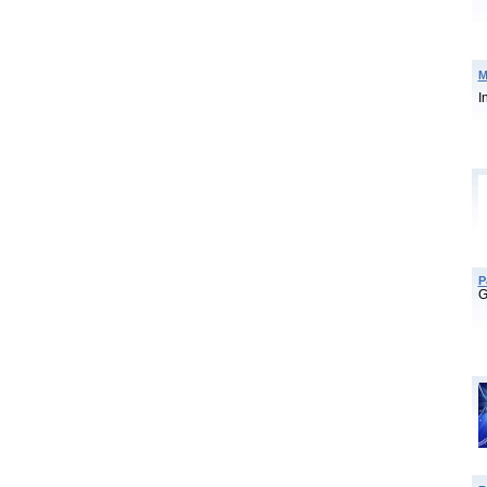
M
I
P
G