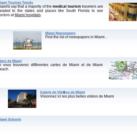
iami Tourism Trends
xperts say that a majority of the
medical tourism
travelers are
eaded to the states and places like South Florida to see
octors at
Miami hospitals
.
Miami Newspapers
Find the list of newspapers in Miami...
lans de Miami
ci vous trouverez différentes cartes de Miami et de Miami
each.
Galerie de Vid�os de Miami
Visionnez ici les plus belles vidéos de Miami
iami Schools