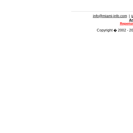
info@miami-info.com
|
An
Repertoi
Copyright � 2002 - 201