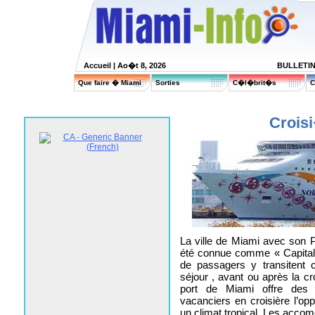
Accueil
| Ao�t 8, 2026
BULLETI
Que faire � Miami
Sorties
C�l�brit�s
C
Crois
La ville de Miami avec son P
été connue comme « Capitale
de passagers y transitent 
séjour , avant ou après la cr
port de Miami offre des
vacanciers en croisière l’op
un climat tropical. Les acco