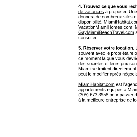
4. Trouvez ce que vous rec
de vacances
à proposer. Une 
donnera de nombreux sites où 
disponibilité.
MiamiHabitat.c
VacationMiamiHomes.com
,
GayMiamiBeachTravel.com
s
consulter.
5. Réserver votre location.
L
souvent avec le propriétaire o
ce moment là que vous devrie
des sociétés et leurs prix son
Miami se traitent directement a
peut le modifier après négocia
MiamiHabitat.com
est l’agenc
appartements équipés à Miam
(305) 673 3958 pour passer 
à la meilleure entreprise de l