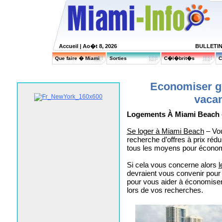
Accueil
| Ao�t 8, 2026
BULLETI
Que faire � Miami
Sorties
C�l�brit�s
C
Economiser g
vaca
Logements À Miami Beach 
Se loger à Miami Beach
– Vou
recherche d’offres à prix réd
tous les moyens pour économ
Si cela vous concerne alors
l
devraient vous convenir pour 
pour vous aider à économiser 
lors de vos recherches.