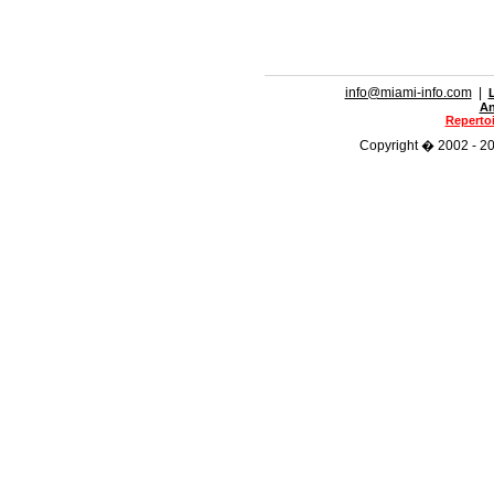
info@miami-info.com
|
An
Repertoi
Copyright � 2002 - 201