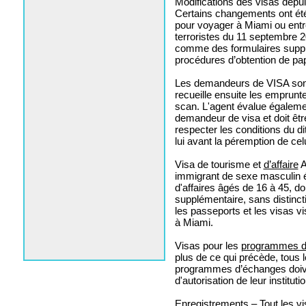
Modifications des visas depu
Certains changements ont été 
pour voyager à Miami ou entr
terroristes du 11 septembre 2
comme des formulaires supp
procédures d’obtention de pap
Les demandeurs de VISA sont 
recueille ensuite les emprunt
scan. L'agent évalue égalemen
demandeur de visa et doit être
respecter les conditions du d
lui avant la péremption de celu
Visa de tourisme et
d’affaire
A
immigrant de sexe masculin é
d'affaires âgés de 16 à 45, 
supplémentaire, sans distincti
les passeports et les visas v
à Miami.
Visas pour les
programmes d’
plus de ce qui précède, tous 
programmes d’échanges doive
d'autorisation de leur instituti
Enregistrements – Tout les v