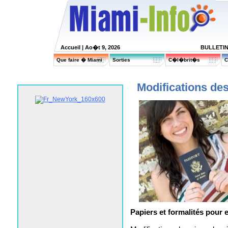
Accueil
| Ao�t 9, 2026
BULLETI
Que faire � Miami
Sorties
C�l�brit�s
C
Modifications des
Papiers et formalités pour e