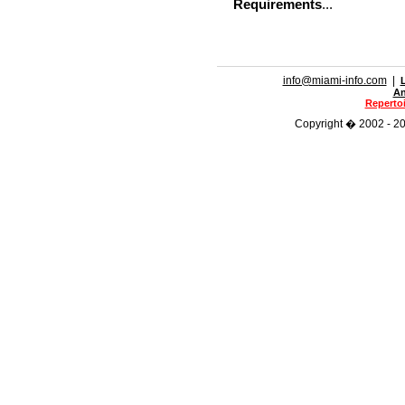
Requirements
...
info@miami-info.com
|
An
Repertoi
Copyright � 2002 - 201