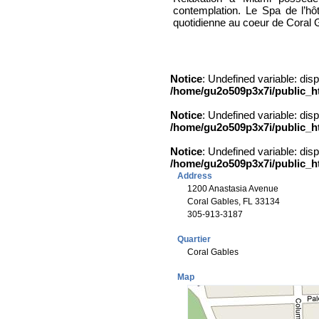
contemplation. Le Spa de l’hô
quotidienne au coeur de Coral 
Notice
: Undefined variable: dis
/home/gu2o509p3x7i/public_h
Notice
: Undefined variable: dis
/home/gu2o509p3x7i/public_h
Notice
: Undefined variable: dis
/home/gu2o509p3x7i/public_h
Address
1200 Anastasia Avenue
Coral Gables, FL 33134
305-913-3187
Quartier
Coral Gables
Map