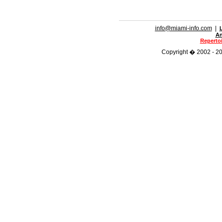
info@miami-info.com
|
An
Repertoi
Copyright � 2002 - 202