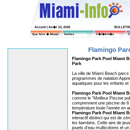
Accueil
| Ao�t 10, 2026
BULLETI
Que faire � Miami
Sorties
C�l�brit�s
C
Flamingo Par
Flamingo Park Pool Miami B
Park
La ville de Miami Beach parcs e
programmes de natation Appre
aquatiques pour les enfants et 
Flamingo Park Pool Miami B
comme le "Meilleur Piscine publi
comprennent une piscine de 8 v
température toute l'année en a
Flamingo Park Pool Miami B
interactif distinct qui est de 
les bambins. Cette aire de jeux
jouets d'eau multicolores et un