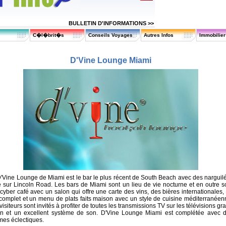
BULLETIN D'INFORMATIONS >>
C�l�brit�s
Conseils Voyages
Autres Infos
Immobilie
D'Vine Lounge Miami
'Vine Lounge de Miami est le bar le plus récent de South Beach avec des narguil
é sur Lincoln Road. Les bars de Miami sont un lieu de vie nocturne et en outre s
cyber café avec un salon qui offre une carte des vins, des bières internationales,
complet et un menu de plats faits maison avec un style de cuisine méditerranéen
visiteurs sont invités à profiter de toutes les transmissions TV sur les télévisions gr
an et un excellent système de son. D'Vine Lounge Miami est complétée avec 
mes éclectiques.