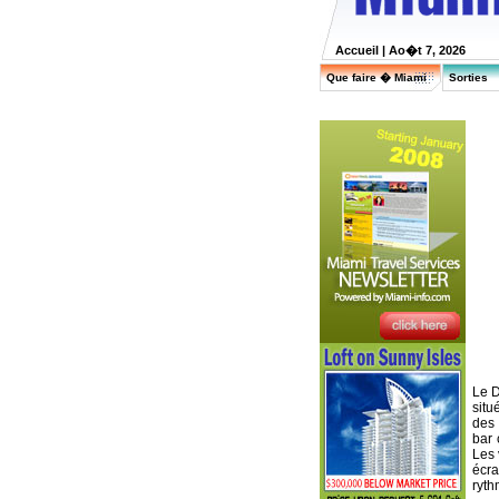
Accueil
| Ao�t 7, 2026
Que faire � Miami
Sorties
Le D
situ
des 
bar 
Les 
écr
ryth