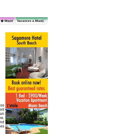
r � Miami
Vacances a Miami
éss
ont
 un
ne.
and
des