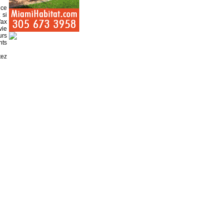
nce
 si
fax
vie
urs
nts
tez