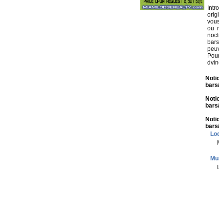
Intr
orig
vous
ou n
noc
bars
peuv
Pou
dvi
Noti
bars
Noti
bars
Noti
bars
Loc
Mu