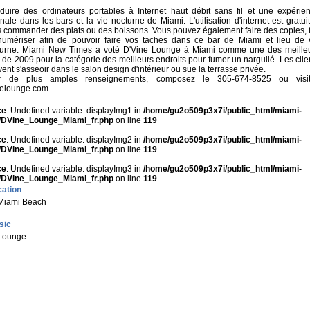
oduire des ordinateurs portables à Internet haut débit sans fil et une expérie
inale dans les bars et la vie nocturne de Miami. L'utilisation d'internet est gratuit
 commander des plats ou des boissons. Vous pouvez également faire des copies, 
umériser afin de pouvoir faire vos taches dans ce bar de Miami et lieu de 
turne. Miami New Times a voté D'Vine Lounge à Miami comme une des meille
 de 2009 pour la catégorie des meilleurs endroits pour fumer un narguilé. Les clie
ent s'asseoir dans le salon design d'intérieur ou sue la terrasse privée.
r de plus amples renseignements, composez le 305-674-8525 ou visi
nelounge.com.
ce
: Undefined variable: displayImg1 in
/home/gu2o509p3x7i/public_html/miami-
/DVine_Lounge_Miami_fr.php
on line
119
ce
: Undefined variable: displayImg2 in
/home/gu2o509p3x7i/public_html/miami-
/DVine_Lounge_Miami_fr.php
on line
119
ce
: Undefined variable: displayImg3 in
/home/gu2o509p3x7i/public_html/miami-
/DVine_Lounge_Miami_fr.php
on line
119
ation
Miami Beach
sic
Lounge