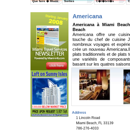
Que faire � Miami
Sorties
C�l�brit�s
C
Americana
Americana à Miami Beach
Beach
Americana offre une cuisi
touche du chef de cuisine 
nombreux voyages et expérie
crée un nouveau Americana.I
plats traditionnels et de plats
une variétés de composant
basant sur les quatres saisons
Address
1 Lincoln Road
Miami Beach, FL 33139
786-276-4033