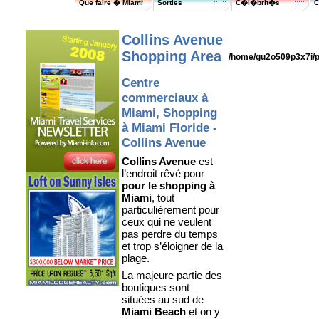
Que faire � Miami
Sorties
C�l�brit�s
C
Collins Avenue
Shopping Area
/home/gu2o509p3x7i/p
Centre
commerciaux à
Miami, Shopping
à Miami Floride -
Collins Avenue
Collins Avenue
est
l’endroit rêvé pour
pour le shopping à
Miami
, tout
particulièrement pour
ceux
qui ne veulent
pas perdre du temps
et trop s’éloigner de la
plage.
La majeure partie des
boutiques sont
situées au sud de
Miami Beach
et on y