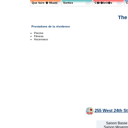
Que faire � Miami
Sorties
C�l�brit�s
C
The
Prestations de la résidence
Piscine
Fitness
Ascenseur
255 West 24th St
Saison Basse
Saison Moyen