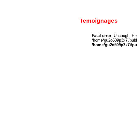
Temoignages
Fatal error
: Uncaught Err
/home/gu2o509p3x7i/publi
/home/gu2o509p3x7i/pub