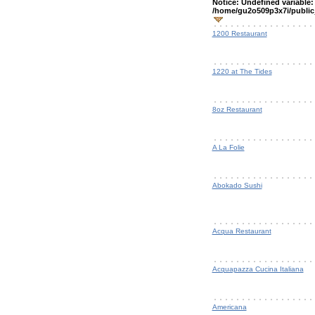
Notice
: Undefined variable
/home/gu2o509p3x7i/public_
1200 Restaurant
1220 at The Tides
8oz Restaurant
A La Folie
Abokado Sushi
Acqua Restaurant
Acquapazza Cucina Italiana
Americana