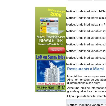
Notice
: Undefined index: txtSe
Notice
: Undefined index: o in
/
Notice
: Undefined index: r in
/
Notice
: Undefined variable: s
Notice
: Undefined variable: s
Notice
: Undefined variable: s
Notice
: Undefined variable: s
Notice
: Undefined variable: s
Notice
: Undefined variable: s
Restaurants à Miami
Miami-Info.com vous propose u
Ainsi, en fonction de vos att
d’informations à son sujet.
Avec une cuisine internation
grande qualité. Les menus él
Et pour plus de facilité, cherc
Notice
: Undefined variable: