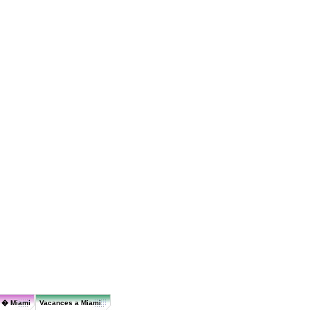
r � Miami
Vacances a Miami