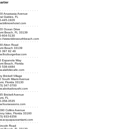
artier
00 Anastasia Avenue
ral Gables, FL
5-445-1926
w.biltmorehotel.com
20 Ocean Drive
ami Beach, FL 33139
5-604-5130
tp://www.tidessouthbeach.com
80 Alton Road
ami Beach 33139
5 397 82 46
w.8ozburgerbar.com
6 Espanola Way
mi Beach, Florida
5 538-4484
w.alafoliecafe.com
y Brickell Village
0 South Miami Avenue
mi, Florida 33130
05) 347-3700
w.abokadosushi.com
35 Brickell Avenue
ami, FL
5-358-3535
w.fourseasons.com
090 Collins Avenue
ny Isles, Florida 33160
05) 933-6356
w.acquapazzamiami.com
Lincoln Road
ami Beach, FL 33139