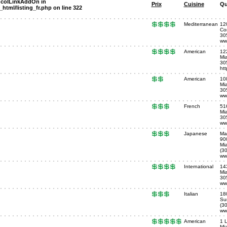
: colLinkAddOn in
Prix
Cuisine
Qu
html/listing_fr.php
on line
322
Mediterranean
12
Co
30
ww
American
12
Mi
30
ht
American
10
Mi
30
ww
French
51
Mia
30
ww
Japanese
Mar
90
Mia
(3
ww
International
14
Mi
30
ww
Italian
18
Sun
(3
ww
American
1 
Mi