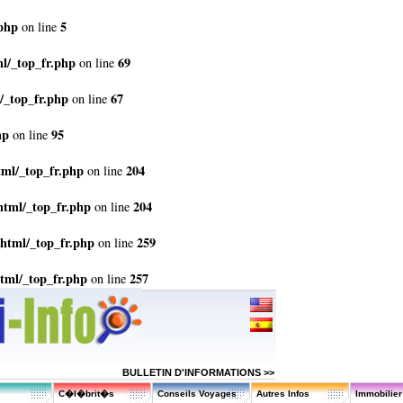
.php
5
on line
l/_top_fr.php
69
on line
/_top_fr.php
67
on line
hp
95
on line
tml/_top_fr.php
204
on line
html/_top_fr.php
204
on line
html/_top_fr.php
259
on line
tml/_top_fr.php
257
on line
BULLETIN D'INFORMATIONS >>
C�l�brit�s
Conseils Voyages
Autres Infos
Immobilie