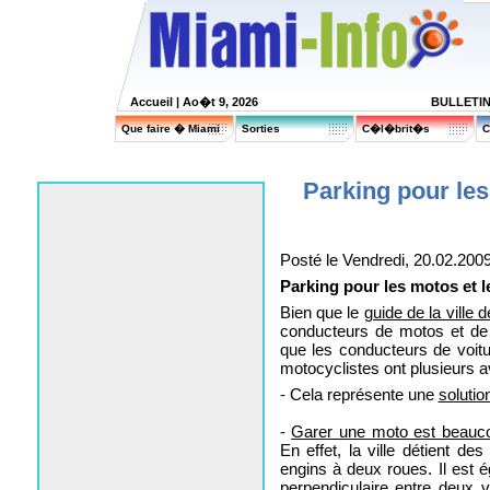
Accueil
| Ao�t 9, 2026
BULLETI
Que faire � Miami
Sorties
C�l�brit�s
C
Parking pour les
Posté le Vendredi, 20.02.200
Parking pour les motos et l
Bien que le
guide de la ville 
conducteurs de motos et de 
que les conducteurs de voitu
motocyclistes ont plusieurs a
- Cela représente une
solutio
-
Garer une moto est beauco
En effet, la ville détient d
engins à deux roues. Il est 
perpendiculaire entre deux 