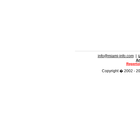
info@miami-info.com
|
An
Repertoi
Copyright � 2002 - 201