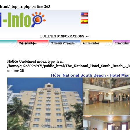
html/_top_fr.php
263
on line
BULLETIN D'INFORMATIONS >>
C�l�brit�s
Conseils Voyages
Autres Infos
Immobilier
Notice
: Undefined index: type_fr in
/home/gu2o509p3x7i/public_html/The_National_Hotel_South_Beach_-_M
on line
26
Hôtel National South Beach - Hotel Mia