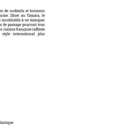
es de cocktails et boissons
scine. Dîner au Tamara, le
t inoubliable à ne manquer
tes de passage pourront tous
ne cuisine française raffinée
style international plus
tlantique