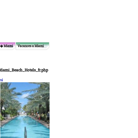
 � Miami
Vacances a Miami
iami_Beach_Hotels_fr.php
mi