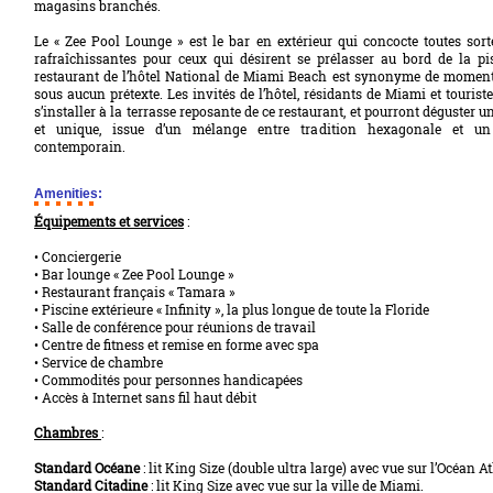
magasins branchés.
Le « Zee Pool Lounge » est le bar en extérieur qui concocte toutes sort
rafraîchissantes pour ceux qui désirent se prélasser au bord de la pi
restaurant de l’hôtel National de Miami Beach est synonyme de momen
sous aucun prétexte. Les invités de l’hôtel, résidants de Miami et touris
s’installer à la terrasse reposante de ce restaurant, et pourront déguster u
et unique, issue d’un mélange entre tradition hexagonale et un 
contemporain.
Amenities:
Équipements et services
:
• Conciergerie
• Bar lounge « Zee Pool Lounge »
• Restaurant français « Tamara »
• Piscine extérieure « Infinity », la plus longue de toute la Floride
• Salle de conférence pour réunions de travail
• Centre de fitness et remise en forme avec spa
• Service de chambre
• Commodités pour personnes handicapées
• Accès à Internet sans fil haut débit
Chambres
:
Standard Océane
: lit King Size (double ultra large) avec vue sur l’Océan A
Standard Citadine
: lit King Size avec vue sur la ville de Miami.