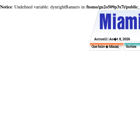
Notice
/home/gu2o509p3x7i/public_
: Undefined variable: dynrightBanners in
Accueil
| Ao�t 8, 2026
Que faire � Miami
Sorties