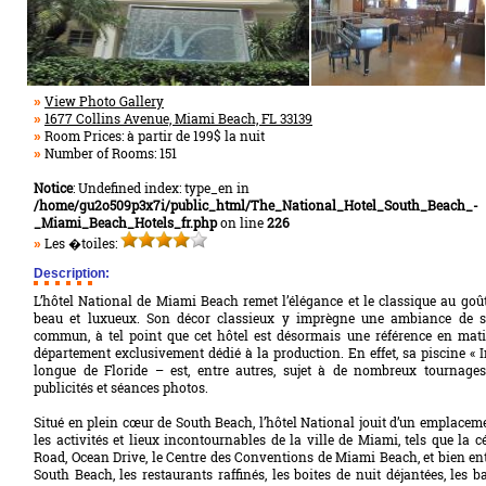
View Photo Gallery
»
1677 Collins Avenue, Miami Beach, FL 33139
»
Room Prices: à partir de 199$ la nuit
»
Number of Rooms: 151
»
Notice
: Undefined index: type_en in
/home/gu2o509p3x7i/public_html/The_National_Hotel_South_Beach_-
_Miami_Beach_Hotels_fr.php
on line
226
Les �toiles:
»
Description:
L’hôtel National de Miami Beach remet l’élégance et le classique au goût d
beau et luxueux. Son décor classieux y imprègne une ambiance de st
commun, à tel point que cet hôtel est désormais une référence en mati
département exclusivement dédié à la production. En effet, sa piscine « In
longue de Floride – est, entre autres, sujet à de nombreux tournages 
publicités et séances photos.
Situé en plein cœur de South Beach, l’hôtel National jouit d’un emplaceme
les activités et lieux incontournables de la ville de Miami, tels que la 
Road, Ocean Drive, le Centre des Conventions de Miami Beach, et bien ent
South Beach, les restaurants raffinés, les boites de nuit déjantées, les 