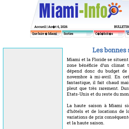
Accueil
| Ao�t 6, 2026
BULLETI
Que faire � Miami
Sorties
C�l�brit�s
C
Les bonnes 
Miami et la Floride se situent
zone bénéficie d’un climat t
dépend donc du budget de c
novembre à mi-avril. En cet
fantastique, il fait chaud mai
pleut que très rarement. Dur
Etats-Unis et du reste du mon
La haute saison à Miami si
d’hôtels et de locations de 
variations de prix conséquente
et la haute saison.