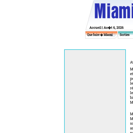
Accueil
| Ao�t 6, 2026
Que faire � Miami
Sorties
A
M
e
p
l
r
l
b
M
M
M
s
a
p