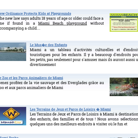
ew Ordinance Protects Kids at Playgrounds
he new law says adults 18 years of age or older could face a
ine if found in a
Miami Beach playground
without
ccompanying a child....
Le Mus�e des Enfants
Miami a un tableau d'activités culturelles et d’endroi
touristiques pour les enfants. Il y a beaucoup d'endroits po
les petits, pas seulement pour s'amuser mais ils auront aussi 
divertissement
e Zoo et les Parcs Animaliers de Miami
enez profitez de la vie sauvage et des Everglades grâce au
oo et aux parcs animaliers de Miami
Les Terrains de Jeux et Parcs de Loisirs � Miami
Les Terrains de Jeux et Parcs de Loisirs à Miami à destinatio
des enfants, des familles et de tous ! Nous avons sélection
quelques uns des meilleurs endroits à visiter où le fun et
iami Parks