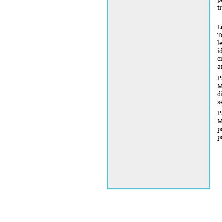
t
L
T
l
i
e
a
P
M
d
sé
P
M
p
p