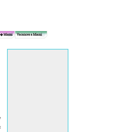
 � Miami
Vacances a Miami
e
t