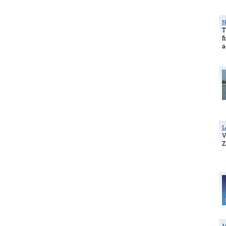
N
T
f
a
L
V
Z
M