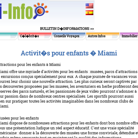
BULLETIN D�INFORMATIONS >>
C�l�brit�s
Conseils Voyages
Autres Infos
Immobilier
Activit�s pour enfants � Miami
ttractions pour les enfants à Miami
iami offre une myriade d'activités pour les enfants : musées, parcs d'attractions
t excursions conçus spécialement pour eux. A chaque journée de vacances vous
ourrez leur choisir une nouvelle attraction. Les plus curieux seront captivés par
es découvertes proposées par les musées, les aventuriers en herbe profiteront des
éserves des parcs naturels, et les passionnés de jeux vidéo pourront s'adonner à
eur passion dans de nombreux centres spécialisés. Les sportifs pourront aussi
ien sur pratiquer toutes les activités imaginables dans les nombreux clubs de
iami.
usées pour les enfants
iami dispose de nombreuses attractions pour les enfants dont bon nombre offr
ous une présentation ludique un réel aspect éducatif. C'est une vraie spécialité
méricaine : donner à la découverte des musées une forme conviviale, détendue e
arfois même amusante tout en maintenant la qualité des informations