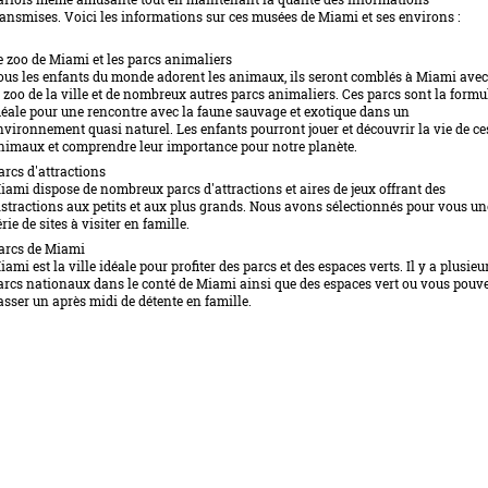
ransmises. Voici les informations sur ces musées de Miami et ses environs :
e zoo de Miami et les parcs animaliers
ous les enfants du monde adorent les animaux, ils seront comblés à Miami avec
e zoo de la ville et de nombreux autres parcs animaliers. Ces parcs sont la formu
déale pour une rencontre avec la faune sauvage et exotique dans un
nvironnement quasi naturel. Les enfants pourront jouer et découvrir la vie de ce
nimaux et comprendre leur importance pour notre planète.
arcs d'attractions
iami dispose de nombreux parcs d'attractions et aires de jeux offrant des
istractions aux petits et aux plus grands. Nous avons sélectionnés pour vous un
rie de sites à visiter en famille.
arcs de Miami
iami est la ville idéale pour profiter des parcs et des espaces verts. Il y a plusieu
arcs nationaux dans le conté de Miami ainsi que des espaces vert ou vous pouv
asser un après midi de détente en famille.