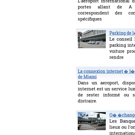
L’aéroport international
portes allant de A
correspondent des co
spécifiques
Parking de 
Le conseil 
parking int
voiture pr
rendre
La connexion internet � l�
de Miami
Dans un aeroport, dispo
internet est un service l
de rester informé ou 
distraire.
O� �change
Les Banque
lieux ou l'o
internation