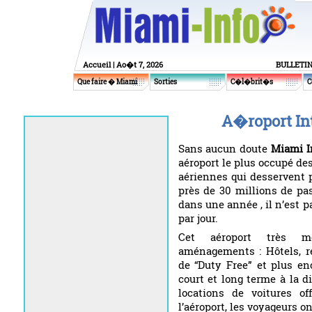
Accueil
| Ao�t 7, 2026
BULLETI
Que faire � Miami
Sorties
C�l�brit�s
C
A�roport In
Sans aucun doute
Miami I
aéroport le plus occupé de
aériennes qui desservent 
près de 30 millions de pas
dans une année , il n’est p
par jour.
Cet aéroport très mo
aménagements : Hôtels, re
de “Duty Free” et plus en
court et long terme à la 
locations de voitures off
l’aéroport, les voyageurs o