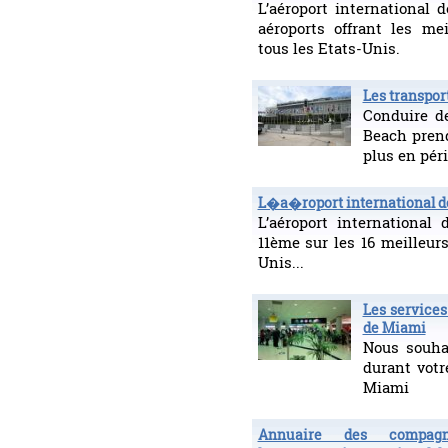
L’aéroport international 
aéroports offrant les me
tous les Etats-Unis.
Les transpo
Conduire d
Beach prend
plus en péri
L�a�roport international 
L’aéroport international
11ème sur les 16 meilleur
Unis...
Les service
de Miami
Nous souha
durant votr
Miami
Annuaire des compag