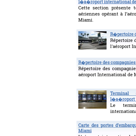
l�a�roport international d
Cette section présente 
aériennes opérant à l’aér
Miami.
R�pertoire 
Répertoire
l'aéroport I
R�pertoire des compagnies
Répertoire des compagnie
aéroport International de 
Terminal 
l�a�roport 
Le termin
internation
Carte des portes d'embarq
Miami