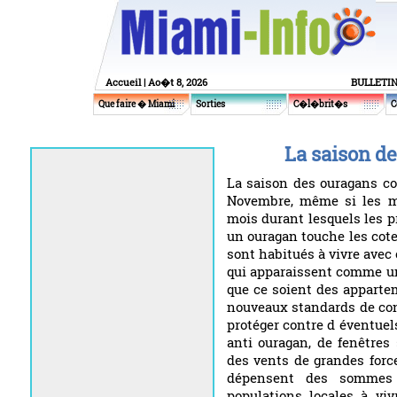
Accueil
| Ao�t 8, 2026
BULLETI
Que faire � Miami
Sorties
C�l�brit�s
C
La saison d
La saison des ouragans c
Novembre, même si les m
mois durant lesquels les pr
un ouragan touche les cote
sont habitués à vivre avec
qui apparaissent comme un
que ce soient des apparte
nouveaux standards de con
protéger contre d éventuel
anti ouragan, de fenêtres
des vents de grandes forc
dépensent des sommes 
populations locales à viv