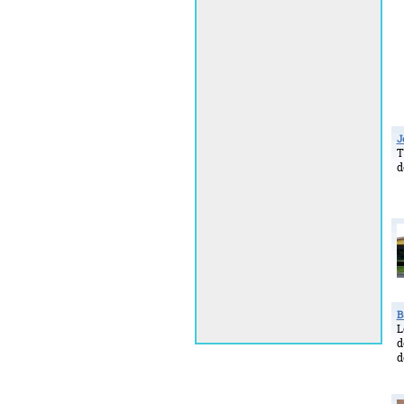
J
T
d
B
L
d
d