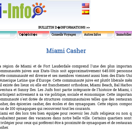
BULLETIN D�INFORMATIONS >>
C�l�brit�s
Conseils Voyages
Autres Infos
Immobilier
Miami Casher
a région de Miami et de Fort Lauderdale comprend l'une des plus importan
ommunautés juives aux Etats-Unis soit approximativement 645.000 personne
ette communauté est diverse et ses membres viennent aussi bien des Etats-Uni
'Amerique Latine que d'Europe. Cette communauté juive est plutôt libérale mê
'il existe des lieux où elle est franchement orthodoxe, Miami Beach, Bal Harbou
ventura et Sunny Iles. Les Juifs font partie intégrante de l'histoire de Miami, i
articipent activement à sa vie politique, sociale et économique. Cette importan
ommunauté s'est dotée de structures communautaires telles que des restauran
asher, des épiceries casher, des écoles et des synagogues. Cette région compor
lus de 100 synagogues qui recouvrent tout les courants.
iami est dès lors très bien équipée pour recevoir les Juifs religieux ou non q
ouhaitent passer des vacances dans notre belle ville. Certains quartiers sont
rivilégier pour ceux qui préfèrent être à proximité de synagogues et de restauran
asher.