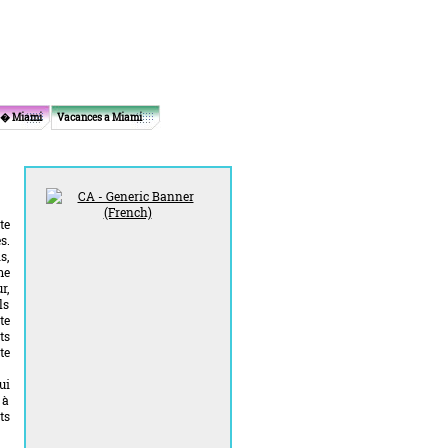
 � Miami
Vacances a Miami
te
s.
s,
me
r,
ls
te
ts
te
ui
 à
ts