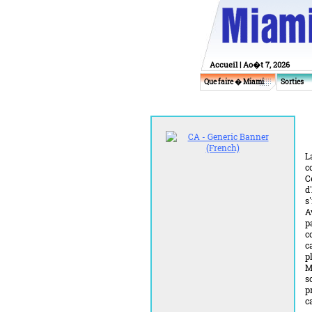
Accueil
| Ao�t 7, 2026
Que faire � Miami
Sorties
L
c
C
d
s
A
p
c
c
p
M
s
p
c