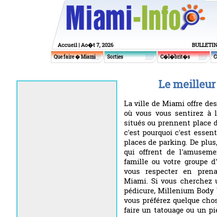
Accueil
| Ao�t 7, 2026
BULLETI
Que faire � Miami
Sorties
C�l�brit�s
C
Le meilleur
La ville de Miami offre de
où vous vous sentirez à l
situés ou prennent place 
c'est pourquoi c'est essent
places de parking. De plus
qui offrent de l'amuseme
famille ou votre groupe d
vous respecter en prena
Miami. Si vous cherchez 
pédicure, Millenium Body Wa
vous préférez quelque chos
faire un tatouage ou un pi