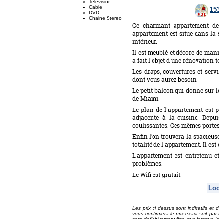
Television
Cable
15
DVD
Chaine Stereo
Ce charmant appartement de
appartement est situe dans la 
intérieur.
Il est meublé et décore de mani
a fait l'objet d une rénovation t
Les draps, couvertures et serv
dont vous aurez besoin.
Le petit balcon qui donne sur le
de Miami.
Le plan de l'appartement est pa
adjacente à la cuisine. Depu
coulissantes. Ces mêmes portes
Enfin l’on trouvera la spacieus
totalité de l appartement. Il est
L'appartement est entretenu et
problèmes.
Le Wifi est gratuit.
Loc
Les prix ci dessus sont indicatifs et 
vous confirmera le prix exact soit pa
sera definitivement fige que lorsque la