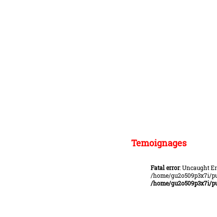
Temoignages
Fatal error
: Uncaught Er
/home/gu2o509p3x7i/pub
/home/gu2o509p3x7i/pu