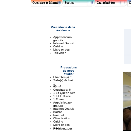
Que faire � Miami
Sorties
C�l�brit�s
C
Prestations de la
résidence
Appels locaux
gratuits
Internet Gratuit
Cuisine
Micro ondes
Television
Prestations
de notre
studio*
Chambre(s): 2
Salle(s) de bain:
1
60 m²
Couchage: 6
1 Lit Queen size
1 Lit Full size
1 Futon
Appels locaux
gratuits
Internet Gratuit
Balcon
Parquet
Climatisation
Cuisine
Micro ondes
R�frigerateur