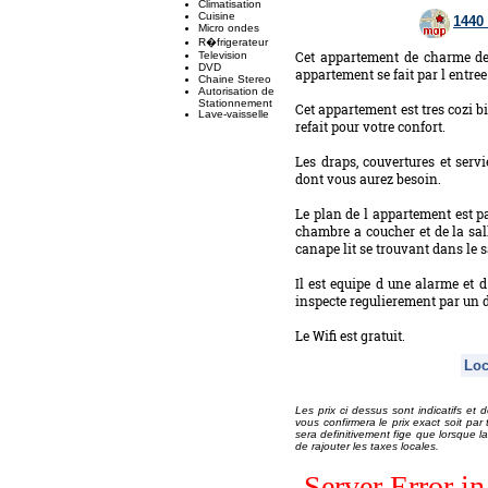
Climatisation
Cuisine
1440
Micro ondes
R�frigerateur
Cet appartement de charme de
Television
DVD
appartement se fait par l entree 
Chaine Stereo
Autorisation de
Stationnement
Cet appartement est tres cozi 
Lave-vaisselle
refait pour votre confort.
Les draps, couvertures et servi
dont vous aurez besoin.
Le plan de l appartement est par
chambre a coucher et de la sal
canape lit se trouvant dans le 
Il est equipe d une alarme et 
inspecte regulierement par un 
Le Wifi est gratuit.
Loc
Les prix ci dessus sont indicatifs et 
vous confirmera le prix exact soit pa
sera definitivement fige que lorsque la
de rajouter les taxes locales.