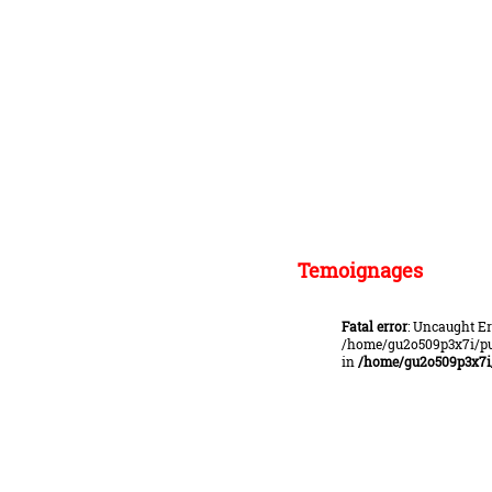
Temoignages
Fatal error
: Uncaught Er
/home/gu2o509p3x7i/pub
in
/home/gu2o509p3x7i/