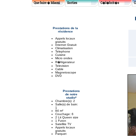
Que faire � Miami
Sorties
C�l�brit�s
C
Prestations de la
résidence
Appels locaux
gratuits
Internet Gratuit
Climatisation
Telephone
Cuisine
Micro ondes
R�frigerateur
Television
Cable
Magnetoscope
DVD
Prestations
de notre
studio*
Chambre(s): 2
Salle(s) de bain:
1
84 m²
Couchage: 6
2 Lit Queen size
1 Futon
Satellite TV
Appels locaux
gratuits
Parquet