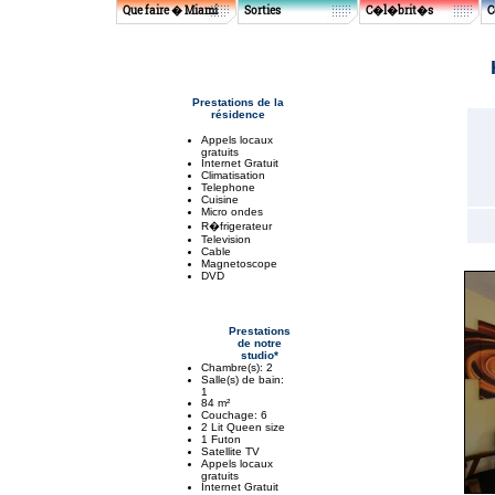
Que faire � Miami
Sorties
C�l�brit�s
C
Prestations de la
résidence
Appels locaux
gratuits
Internet Gratuit
Climatisation
Telephone
Cuisine
Micro ondes
R�frigerateur
Television
Cable
Magnetoscope
DVD
Prestations
de notre
studio*
Chambre(s): 2
Salle(s) de bain:
1
84 m²
Couchage: 6
2 Lit Queen size
1 Futon
Satellite TV
Appels locaux
gratuits
Internet Gratuit