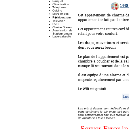
Parquet
Climatisation
1440
Telephone
Cuisine
Micro ondes
Cet appartement de charme de
R�frigerateur
appartement se fait par l entree 
Television
DVD
Chaine Stereo
Cet appartement est tres cozi 
Autorisation de
refait pour votre confort.
Stationnement
Lave-vaisselle
Les draps, couvertures et servi
dont vous aurez besoin.
Le plan de l appartement est par
chambre a coucher et de la sal
canape lit se trouvant dans le s
Il est equipe d une alarme et 
inspecte regulierement par un 
Le Wifi est gratuit
Loc
Les prix ci dessus sont indicatifs et 
vous confirmera le prix exact soit pa
sera definitivement fige que lorsque la
de rajouter les taxes locales.