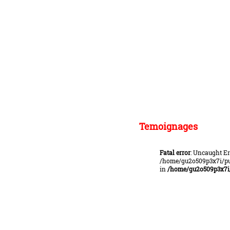
Temoignages
Fatal error
: Uncaught Er
/home/gu2o509p3x7i/pub
in
/home/gu2o509p3x7i/