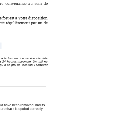
otre convenance au sein de
 fort est à votre disposition
cté régulièrement par un de
 a la hausse. Le service clientele
ant 24 heures maximum. Un tarif ne
qu a ce prix de location il convient