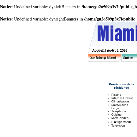
Notice
/home/gu2o509p3x7i/public_h
: Undefined variable: dynleftBanners in
Notice
/home/gu2o509p3x7i/public
: Undefined variable: dynrightBanners in
Accueil
| Ao�t 8, 2026
Que faire � Miami
Sorties
Prestations de la
résidence
Piscine
Internet Gratuit
Climatisation
Lave/Seche-
Linge
Telephone
Cuisine
Micro ondes
R�frigerateur
Television