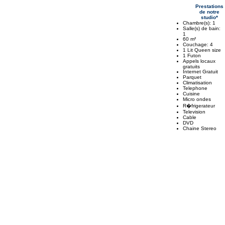
Prestations
de notre
studio*
Chambre(s): 1
Salle(s) de bain:
1
60 m²
Couchage: 4
1 Lit Queen size
1 Futon
Appels locaux
gratuits
Internet Gratuit
Parquet
Climatisation
Telephone
Cuisine
Micro ondes
R�frigerateur
Television
Cable
DVD
Chaine Stereo