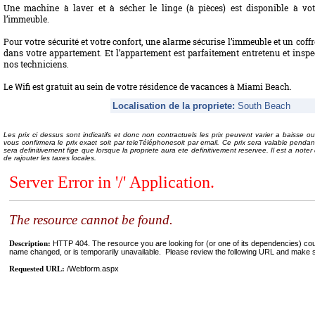
Une machine à laver et à sécher le linge (à pièces) est disponible à v
l’immeuble.
Pour votre sécurité et votre confort, une alarme sécurise l’immeuble et un coffre
dans votre appartement. Et l’appartement est parfaitement entretenu et inspe
nos techniciens.
Le Wifi est gratuit au sein de votre résidence de vacances à Miami Beach.
Localisation de la propriete:
South Beach
Les prix ci dessus sont indicatifs et donc non contractuels les prix peuvent varier a baisse ou
vous confirmera le prix exact soit par teleTéléphonesoit par email. Ce prix sera valable pend
sera definitivement fige que lorsque la propriete aura ete definitivement reservee. Il est a noter 
de rajouter les taxes locales.