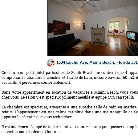
1534 Euclid Ave, Miami Beach, Florida 33
Ce charmant petit hôtel particulier de South Beach ne contient que 4 appar
comprenant 1 chambre à coucher et 1 salle de bain, mesure environ 60 m2, il 
accueillir 4 personnes confortablement.
Dans votre appartement en location de vacances à Miami Beach, vous vous 
chez vous. Le salon y est spacieux, joliment meublé et équipé d’un canapé lit.
La chambre est spacieuse, attenante à une superbe salle de bain en marbre
refaite. L’appartement est très calme car situé dans une rue tranquille de S
apporter la sérénité que vous recherchez.
Il est totalement équipé de tout ce dont vous aurez besoin pour passer un agréa
serviettes sont également fournis.