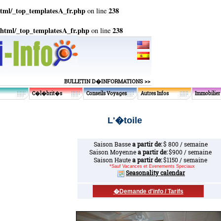
tml/_top_templatesA_fr.php
238
on line
_html/_top_templatesA_fr.php
238
on line
BULLETIN D�INFORMATIONS >>
C�l�brit�s
Conseils Voyages
Autres Infos
Immobilier
L'�toile
Saison Basse
a partir de:
$ 800 / semaine
Saison Moyenne
a partir de:
$900 / semaine
Saison Haute
a partir de:
$1150 / semaine
*Sauf Vacances et Evenements Speciaux
Seasonality calendar
�Demande d'info / Tarifs