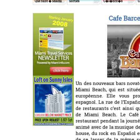
Que faire � Miami
Sorties
C�l�brit�s
C
Cafe Barc
Un des nouveaux bars novate
Miami Beach, qui est situé
européenne. Elle vous pr
espagnol. La rue de l’Españo
de restaurants c’est ainsi q
de Miami Beach. Le Café
restaurant pendant la journé
animé avec de la musique de
house, du rock en Español et 
de se lasser de la même s