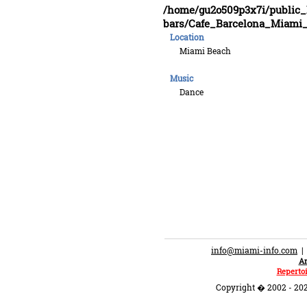
/home/gu2o509p3x7i/public
bars/Cafe_Barcelona_Miami
Location
Miami Beach
Music
Dance
info@miami-info.com
An
Repertoi
Copyright � 2002 - 202