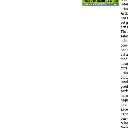
inte
artis
Artf
not 
set 
artis
Thr
sele
sub
proc
con
art 
medi
desi
cura
arti
cult
inst
prod
Artf
main
high
loca
exce
expo
cent
Mia
Distr