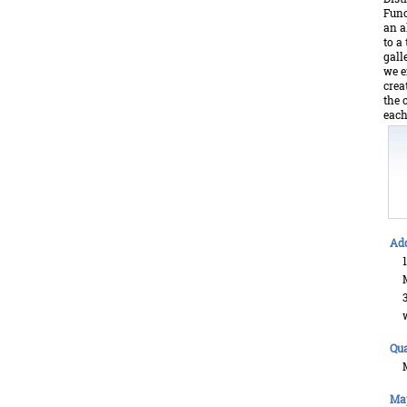
Func
an a
to a
gall
we e
crea
the 
each
Ad
Qua
Ma