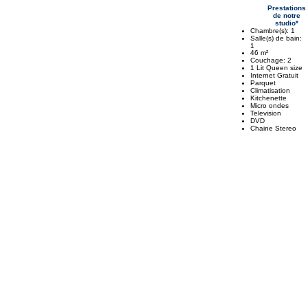
Prestations
de notre
studio*
Chambre(s): 1
Salle(s) de bain:
1
46 m²
Couchage: 2
1 Lit Queen size
Internet Gratuit
Parquet
Climatisation
Kitchenette
Micro ondes
Television
DVD
Chaine Stereo