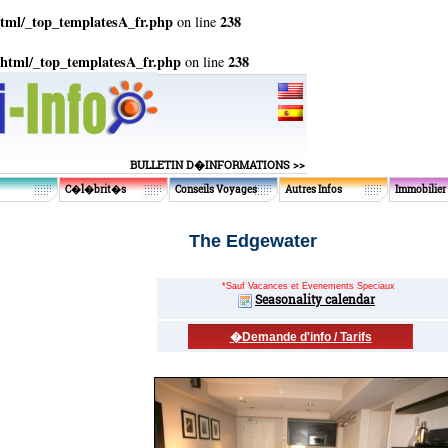
tml/_top_templatesA_fr.php
238
on line
_html/_top_templatesA_fr.php
238
on line
BULLETIN D�INFORMATIONS >>
C�l�brit�s
Conseils Voyages
Autres Infos
Immobilier
The Edgewater
*Sauf Vacances et Evenements Speciaux
Seasonality calendar
�Demande d'info / Tarifs