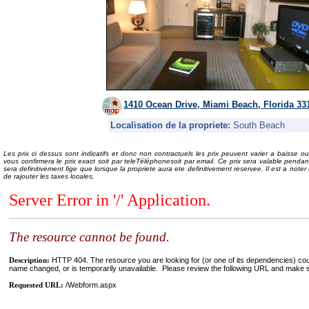
1410 Ocean Drive, Miami Beach, Florida 33
Localisation de la propriete:
South Beach
Les prix ci dessus sont indicatifs et donc non contractuels les prix peuvent varier a baisse ou
vous confirmera le prix exact soit par teleTéléphonesoit par email. Ce prix sera valable pend
sera definitivement fige que lorsque la propriete aura ete definitivement reservee. Il est a noter 
de rajouter les taxes locales.