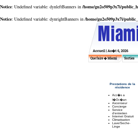
Notice
/home/gu2o509p3x7i/public_h
: Undefined variable: dynleftBanners in
Notice
/home/gu2o509p3x7i/public
: Undefined variable: dynrightBanners in
Accueil
| Ao�t 6, 2026
Que faire � Miami
Sorties
Prestations de la
résidence
Acc�s a
l�Oc�an
Ascenseur
Concierge
Service
d'entretien
Internet Gratuit
Climatisation
Lave/Seche-
Linge