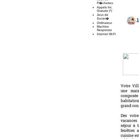
Fl�chettes
Appels Int.
Gratuits (*)
Jeux de
Societ�
1
Ordinateur
Machine
Nespresso
Internet Wi-Fi
Votre Vil
une mais
composée 
habitatio
grand conf
Dès votre
vacances 
séjour à 
fenêtres 
cuisine es