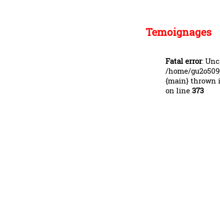
Temoignages
Fatal error
: Unc
/home/gu2o509p3
{main} thrown 
on line
373