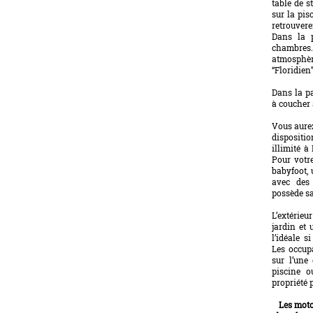
table de s
sur la pis
retrouvere
Dans la 
chambres. 
atmosphè
“Floridien”
Dans la pa
à coucher 
Vous aure
dispositi
illimité à
Pour votr
babyfoot, 
avec des
possède sa
L’extérieu
jardin et 
l’idéale s
Les occup
sur l’une
piscine o
propriété 
Les moto