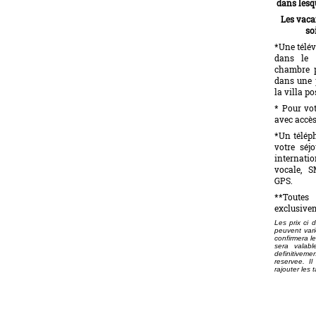
dans lesq
Les vaca
so
*Une télév
dans le 
chambre p
dans une 
la villa p
* Pour vo
avec accès
*Un téléph
votre séj
internati
vocale, SM
GPS.
**Toutes 
exclusivem
Les prix ci 
peuvent vari
confirmera le
sera valab
definitiveme
reservee. Il
rajouter les 