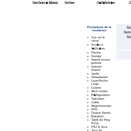
Que faire � Miami
Sorties
C�l�brit�s
C
Sa
Prestations de la
résidence
Sai
Sa
Vue sur le
canal
Acc�s a
l�Oc�an
Piscine
Garage
Appels locaux
gratuits
Internet
Gratuit
Jardin
Climatisation
Lave/Seche-
Linge
Cuisine
Micro ondes
R�frigerateur
Television
Cable
Magnetoscope
DVD
Chaine Stereo
Babyfoot
Table de Ping
Pong
PS2 & Jeux
Jeux de