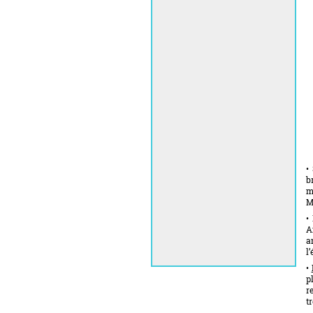
•
b
m
M
•
A
a
l
•
p
r
t