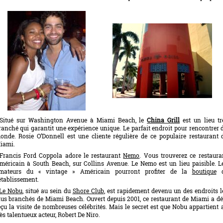
 Situé sur Washington Avenue à Miami Beach, le
China Grill
est un lieu tr
ranché qui garantit une expérience unique. Le parfait endroit pour rencontrer 
onde. Rosie O’Donnell est une cliente régulière de ce populaire restaurant 
iami.
 Francis Ford Coppola adore le restaurant
Nemo
. Vous trouverez ce restaura
méricain à South Beach, sur Collins Avenue. Le Nemo est un lieu paisible. L
mateurs du « vintage » Américain pourront profiter de la
boutique
d
’établissement.
Le Nobu
, situé au sein du
Shore Club
, est rapidement devenu un des endroits l
lus branchés de Miami Beach. Ouvert depuis 2001, ce restaurant de Miami a dé
eçu la visite de nombreuses célébrités. Mais le secret est que Nobu appartient 
rès talentueux acteur, Robert De Niro.