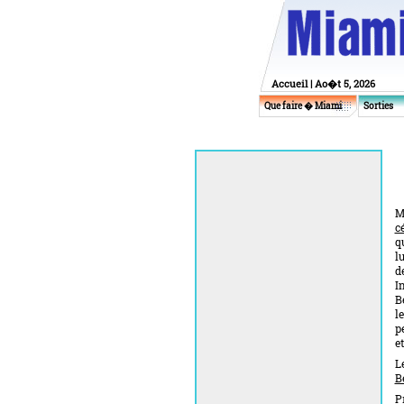
Accueil
| Ao�t 5, 2026
Que faire � Miami
Sorties
M
c
q
l
d
I
B
l
p
e
L
B
P