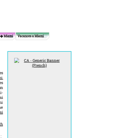
 � Miami
Vacances a Miami
es
mi
,
es
un
i-
mi
mi
ne
mi
th
: