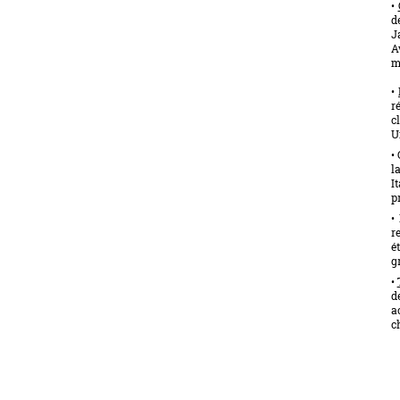
•
d
J
A
m
•
r
c
U
•
l
I
p
•
r
é
g
•
d
a
c