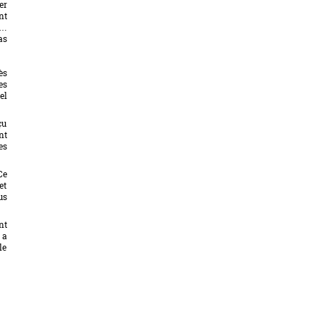
er
nt
,…
as
ès
es
el
çu
nt
es
Ce
et
us
nt
 a
le