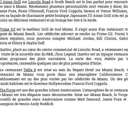
O Asian Grill
sur
Lincoln Road
à South Beach est le lieu parfait pour rencontr
es stars à Miami. Récemment, plusieurs personnalités sont venues y diner, do
amie Foxx, Rosie O’Donnell, Francis Ford Coppola, Serena et Venus Williams
vec sa façade de charmante petite boutique Japonaise, l’O Asian Grill n’en est p
oins un délicieux restaurant et un lounge bar très à la mode.
Prime 112
est le meilleur Grill de tout Miami. Il s’agit aussi d’un restaurant tr
éputé de Miami Beach. Les célébrités adorent se rendre au Prime 112. Parmi l
lients réguliers, nous pouvons compter Michael Jordan, Bill Clinton, Gabri
nion et Hilary & Haylie Duff.
 Quattro, placé au cœur du centre commercial de Lincoln Road, a récemment re
a visite de la nouvelle star du R&B, Jhon Legend. Quattro est un typique restaura
talien proposant des plats succulents. La carte des vins, établie par l
ropriétaires, rassemble quelques uns de plus prestigieux d’Italie.
 Le restaurant
Table 8
est situé au sein du Regent Hotel sur Miami Beach. 
estaurant de Miami vous porte dans une atmosphère Californienne. C
tablissement est un des plus visités par les célébrités de Miami. Un des pl
rands habitués est le directeur Hollywoodien Francis Ford Coppola.
The Forge
est une des grandes icônes Américaines. L’atmosphère de ce restaura
e Miami est très élégante mais décontractée. Situé sur Miami Beach, le Forge
ccueilli de grandes stars Américaines comme Matt Damond, Jamie Foxx et 
hampion de tennis Andy Roddick.