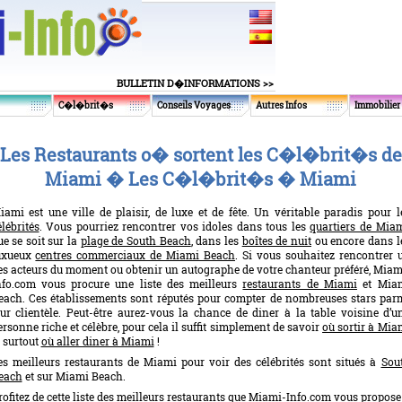
BULLETIN D�INFORMATIONS >>
C�l�brit�s
Conseils Voyages
Autres Infos
Immobilier
Les Restaurants o� sortent les C�l�brit�s de
Miami � Les C�l�brit�s � Miami
iami est une ville de plaisir, de luxe et de fête. Un véritable paradis pour l
élébrités
. Vous pourriez rencontrer vos idoles dans tous les
quartiers de Mia
ue se soit sur la
plage de South Beach
, dans les
boîtes de nuit
ou encore dans l
uxueux
centres commerciaux de Miami Beach
. Si vous souhaitez rencontrer 
es acteurs du moment ou obtenir un autographe de votre chanteur préféré, Miam
nfo.com vous procure une liste des meilleurs
restaurants de Miami
et Mia
each. Ces établissements sont réputés pour compter de nombreuses stars par
eur clientèle. Peut-être aurez-vous la chance de diner à la table voisine d’u
ersonne riche et célèbre, pour cela il suffit simplement de savoir
où sortir à Mia
t surtout
où aller diner à Miami
!
es meilleurs restaurants de Miami pour voir des célébrités sont situés à
Sou
each
et sur Miami Beach.
rofitez de cette liste des meilleurs restaurants que Miami-Info.com vous propose 