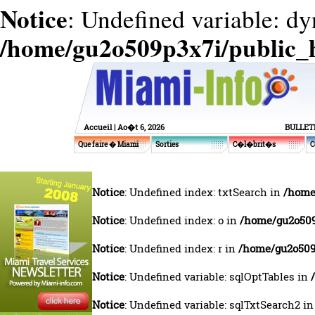
Notice
: Undefined variable: d
/home/gu2o509p3x7i/public_
Accueil
| Ao�t 6, 2026
BULLET
Que faire � Miami
Sorties
C�l�brit�s
C
Notice
: Undefined index: txtSearch in
/home
Notice
: Undefined index: o in
/home/gu2o509
Notice
: Undefined index: r in
/home/gu2o509p
Notice
: Undefined variable: sqlOptTables in
Notice
: Undefined variable: sqlTxtSearch2 i