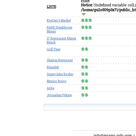
Price
Notice
: Undefined variable: col
LISTE
/home/gu2o509p3x7i/public_htm
Kastner's Market
RARE Steakhouse
Miami
17 Restaurant Miami
Beach
Grill Time
Shalom Retaurant
Bissaleh
Sunny Isles Kosher
Mexico Bravo
Aoba
Jerusalem Peking
info@miami-info.com