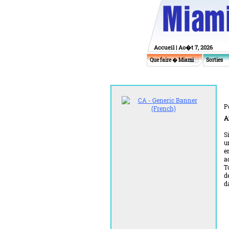
Accueil
| Ao�t 7, 2026
Que faire � Miami
Sorties
P
A
S
u
e
a
T
d
d