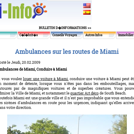
BULLETIN D�INFORMATIONS >>
C�l�brit�s
Conseils Voyages
Autres Infos
Immobilier
Ambulances sur les routes de Miami
osté le Jeudi, 20.02.2009
mbulances de Miami, Conduire à Miami
i vous voulez
louer une voiture à Miami
, conduire une voiture à Miami peut êt
n moment de détente, lorsque vous n'êtes pas dans les embouteillages, ma
ntourés par de magnifiques voitures et de superbes créatures. Vous pouv
dmirer la Ville de Miami, et notamment le
quartier Art déco
de South Beach.
outefois Miami est une grande ville et il n'est pas improbable que vous entendi
es sirènes d'ambulances en route pour les urgences, indiquant qu'elles arrive
ans votre direction.