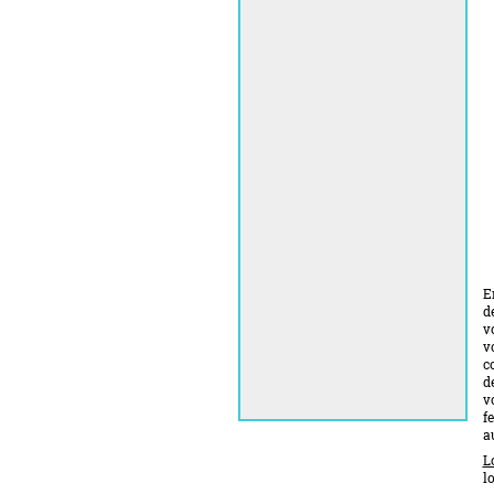
E
d
v
v
c
d
v
f
a
L
l