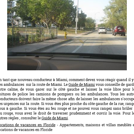
n tant que nouveau conducteur à Miami, comment devez vous réagir quand il y
es ambulances sur la route de Miami. Le
Guide de Miami
vous conseille de gard
otre calme, de vous garer sur le côté gauche et laisser la voie libre pour l
oitures de police les camions de pompiers ou les ambulances. Tous les autr
onducteurs doivent faire la même chose afin de laisser les ambulances s'occup
es urgences sur la route. Si vous êtes plus proche du côte gauche de la rue, rang
ous à gauche. Si vous êtes au feu rouge et ne pouvez vous rangez sans brûler 
eu rouge, vous avez le droit de traverser prudemment et ouvrir la voie. Pour l
utres règles , consulter le
Guide de Miami
.
ocations de vacances en Floride
- Appartements, maisons et villas meublés 
ocations de vacances en Floride