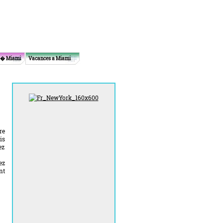
 � Miami
Vacances a Miami
re
is
ez
ez
nt