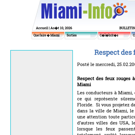
Accueil
| Ao�t 10, 2026
BULLETI
Que faire � Miami
Sorties
C�l�brit�s
C
Respect des 
Posté le mercredi, 25.02.2
Respect des feux rouges 
Miami
Les conducteurs à Miami,
ce qui représente sûreme
Floride. Si vous projetez 
dans la ville de Miami, l
une attention toute partic
d’autres villes des USA, 
lorsque les feux passen
totalement arrêté lorsqu