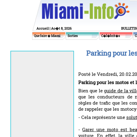
Accueil
| Ao�t 8, 2026
BULLETI
Que faire � Miami
Sorties
C�l�brit�s
C
Parking pour les
Posté le Vendredi, 20.02.2
Parking pour les motos et 
Bien que le
guide de la vil
que les conducteurs de 
règles de trafic que les co
de rappeler que les motocy
- Cela représente une
solu
-
Garer une moto est be
voiture. En effet, la vil