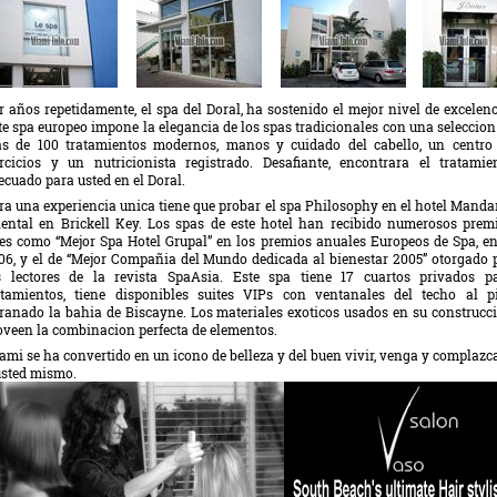
r años repetidamente, el spa del Doral, ha sostenido el mejor nivel de excelenc
te spa europeo impone la elegancia de los spas tradicionales con una seleccion
s de 100 tratamientos modernos, manos y cuidado del cabello, un centro
ercicios y un nutricionista registrado. Desafiante, encontrara el tratamie
ecuado para usted en el Doral.
ra una experiencia unica tiene que probar el spa Philosophy en el hotel Manda
iental en Brickell Key. Los spas de este hotel han recibido numerosos prem
les como “Mejor Spa Hotel Grupal” en los premios anuales Europeos de Spa, en
06, y el de “Mejor Compañia del Mundo dedicada al bienestar 2005” otorgado 
s lectores de la revista SpaAsia. Este spa tiene 17 cuartos privados p
atamientos, tiene disponibles suites VIPs con ventanales del techo al p
ranado la bahia de Biscayne. Los materiales exoticos usados en su construcc
oveen la combinacion perfecta de elementos.
ami se ha convertido en un icono de belleza y del buen vivir, venga y complazc
usted mismo.