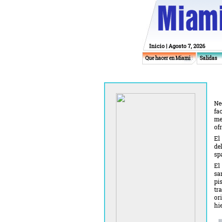
Inicio
| Agosto 7, 2026
Que hacer en Miami
Salidas
Ne
fa
me
of
El
de
sp
El
sa
pi
tr
or
hi