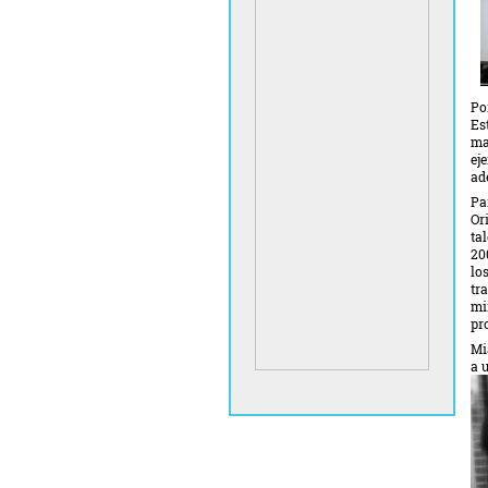
Po
Es
ma
ej
ad
Pa
Or
ta
20
lo
tr
mi
pr
Mi
a 