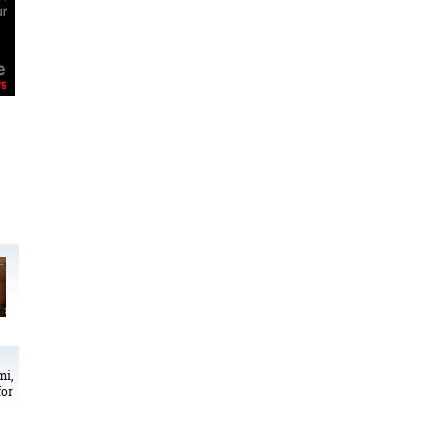
mi,
for