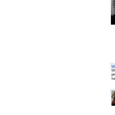
Mi
Si
pe
tu