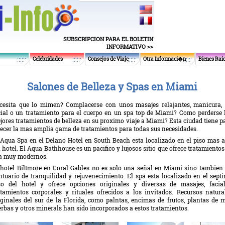
SUBSCRIPCION PARA EL BOLETIN
INFORMATIVO >>
Celebridades
Consejos de Viaje
Otra Informaci�n
Bienes Rai
Salones de Belleza y Spas en Miami
cesita que lo mimen? Complacerse con unos masajes relajantes, manicura,
cial o un tratamiento para el cuerpo en un spa top de Miami? Como perderse 
jores tratamientos de belleza en su proximo viaje a Miami? Esta ciudad tiene p
recer la mas amplia gama de tratamientos para todas sus necesidades.
 Aqua Spa en el Delano Hotel en South Beach esta localizado en el piso mas a
l hotel. El Aqua Bathhouse es un pacifico y lujosos sitio que ofrece tratamientos
a muy modernos.
 hotel Biltmore en Coral Gables no es solo una señal en Miami sino tambien
ntuario de tranquilidad y rejuvenecimiento. El spa esta localizado en el sept
so del hotel y ofrece opciones originales y diversas de masajes, facial
atamientos corporales y rituales ofrecidos a los invitados. Recursos natura
iginales del sur de la Florida, como palntas, encimas de frutos, plantas de m
erbas y otros minerals han sido incorporados a estos tratamientos.