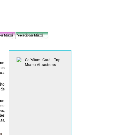
ces Miami
Vacaciones Miami
 un
los
ara
lto
 de
 un
imo
es,
les
ar,