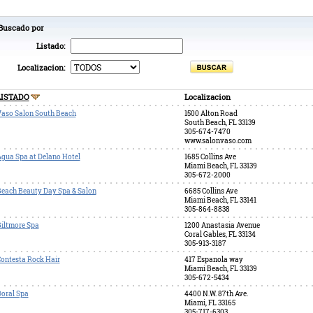
Buscado por
Listado:
Localizacion:
LISTADO
Localizacion
aso Salon South Beach
1500 Alton Road
South Beach, FL 33139
305-674-7470
www.salonvaso.com
gua Spa at Delano Hotel
1685 Collins Ave
Miami Beach, FL 33139
305-672-2000
each Beauty Day Spa & Salon
6685 Collins Ave
Miami Beach, FL 33141
305-864-8838
iltmore Spa
1200 Anastasia Avenue
Coral Gables, FL 33134
305-913-3187
ontesta Rock Hair
417 Espanola way
Miami Beach, FL 33139
305-672-5434
oral Spa
4400 N.W. 87th Ave.
Miami, FL 33165
305-717-6303