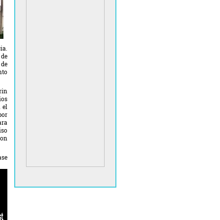
ia.
 de
 de
nto
rin
ios
 el
por
ara
iso
ion
ase