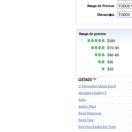
Rango de Precios:
Ubicaci�n:
Rango de precios
$100
$70-90
$40-60
$30
$20
LISTADO
17 Restaurant Miami Beach
Abraham's Bakery II
Aoba
Asher's Place
Bagel Emporium
Bagel Time
Best Price Kosher Bet Yosef