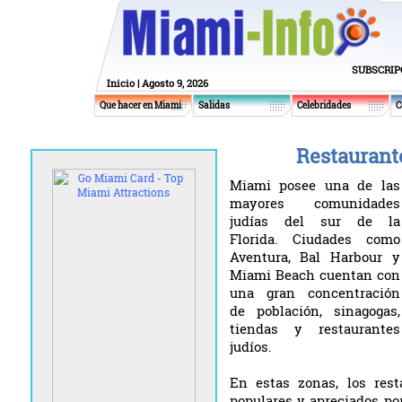
SUBSCRIP
Inicio
| Agosto 9, 2026
Que hacer en Miami
Salidas
Celebridades
C
Restaurant
Miami posee una de las
mayores comunidades
judías del sur de la
Florida. Ciudades como
Aventura, Bal Harbour y
Miami Beach cuentan con
una gran concentración
de población, sinagogas,
tiendas y restaurantes
judíos.
En estas zonas, los res
populares y apreciados por