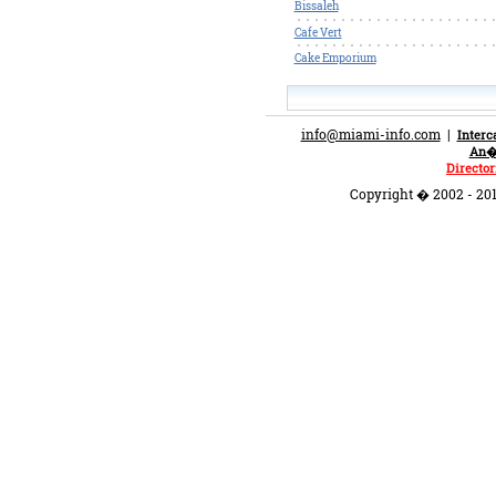
Bissaleh
Cafe Vert
Cake Emporium
info@miami-info.com
|
Inter
An�n
Director
Copyright � 2002 - 201