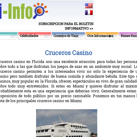
SUBSCRIPCION PARA EL BOLETIN
INFORMATIVO >>
Celebridades
Consejos de Viaje
Otra Informaci�n
Bienes Rai
Cruceros Casino
ruceros casino en Florida son una excelente atracción para todas las persona
obre todo a las que disfrutan los juegos de azar en un ambiente muy social. L
ruceros casino permiten a los interesados vivir no sólo la experiencia de 
asino pero también disfrutar de buena comida y abundante bebida. Este tipo 
asinos, muy popular en la Florida, ofrecen espectáculos en vivo de gran calidad
obre todo muy entretenidos. Si estas en Miami y quieres disfrutar al máxi
robablemente esta es una experiencia que deberías vivir. Generalmente estan
isposición de todo público por un precio razonable. Ponemos en tus manos 
ista de los principales cruceros casino en Miami.