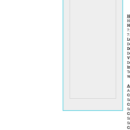
H
H
H
7
7
L
D
D
D
V
D
I
T
W
A
A
C
S
C
S
C
S
S
C