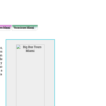
ces Miami
Vacaciones Miami
s,
os
un
de
 y
mo
 a
la