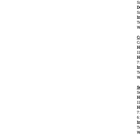
S
D
S
I
T
W
C
C
H
1
H
7
I
T
W
S
S
H
1
H
7
6
I
T
W