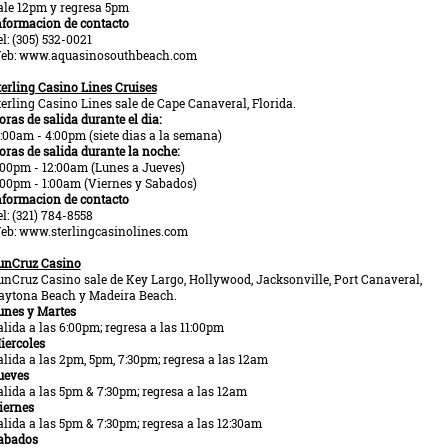
ale 12pm y regresa 5pm
nformacion de contacto
el: (305) 532-0021
eb: www.aquasinosouthbeach.com
terling Casino Lines Cruises
terling Casino Lines sale de Cape Canaveral, Florida.
oras de salida durante el dia:
1:00am - 4:00pm (siete dias a la semana)
oras de salida durante la noche:
:00pm - 12:00am (Lunes a Jueves)
:00pm - 1:00am (Viernes y Sabados)
nformacion de contacto
el: (321) 784-8558
eb: www.sterlingcasinolines.com
unCruz Casino
unCruz Casino sale de Key Largo, Hollywood, Jacksonville, Port Canaveral,
aytona Beach y Madeira Beach.
unes y Martes
alida a las 6:00pm; regresa a las 11:00pm
iercoles
alida a las 2pm, 5pm, 7:30pm; regresa a las 12am
ueves
alida a las 5pm & 7:30pm; regresa a las 12am
iernes
alida a las 5pm & 7:30pm; regresa a las 12:30am
abados