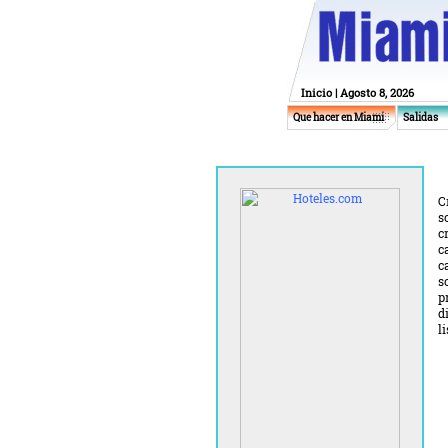
Inicio
| Agosto 8, 2026
Que hacer en Miami
Salidas
C
s
c
c
c
s
p
d
l