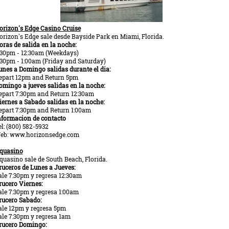
orizon's Edge Casino Cruise
orizon's Edge sale desde Bayside Park en Miami, Florida.
oras de salida en la noche:
:30pm - 12:30am (Weekdays)
:30pm - 1:00am (Friday and Saturday)
unes a Domingo salidas durante el dia:
epart 12pm and Return 5pm
omingo a jueves salidas en la noche:
epart 7:30pm and Return 12:30am
iernes a Sabado salidas en la noche:
epart 7:30pm and Return 1:00am
nformacion de contacto
el: (800) 582-5932
eb: www.horizonsedge.com
quasino
quasino sale de South Beach, Florida.
ruceros de Lunes a Jueves:
ale 7:30pm y regresa 12:30am
rucero Viernes:
ale 7:30pm y regresa 1:00am
rucero Sabado:
ale 12pm y regresa 5pm
ale 7:30pm y regresa 1am
rucero Domingo: