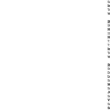
S
I
T
W
S
S
H
1
H
7
7
I
T
W
S
S
D
L
S
M
S
J
S
V
S
S