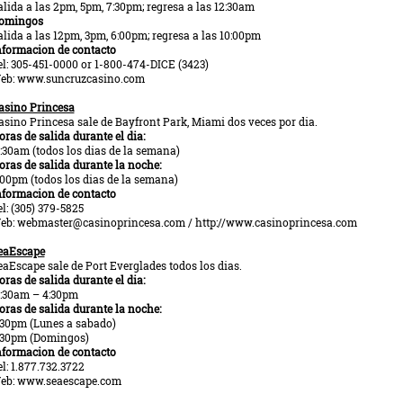
alida a las 2pm, 5pm, 7:30pm; regresa a las 12:30am
omingos
alida a las 12pm, 3pm, 6:00pm; regresa a las 10:00pm
nformacion de contacto
el: 305-451-0000 or 1-800-474-DICE (3423)
eb: www.suncruzcasino.com
asino Princesa
asino Princesa sale de Bayfront Park, Miami dos veces por dia.
oras de salida durante el dia:
1:30am (todos los dias de la semana)
oras de salida durante la noche:
:00pm (todos los dias de la semana)
nformacion de contacto
el: (305) 379-5825
eb: webmaster@casinoprincesa.com / http://www.casinoprincesa.com
eaEscape
eaEscape sale de Port Everglades todos los dias.
oras de salida durante el dia:
1:30am – 4:30pm
oras de salida durante la noche:
:30pm (Lunes a sabado)
:30pm (Domingos)
nformacion de contacto
el: 1.877.732.3722
eb: www.seaescape.com