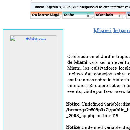
| Agosto 8, 2026 |
Inicio
« Subscipcion al boletin informativo 
Que hacer en Miami
Salidas
Celebridades
C
Miami Intern
Celebrado en el Jardín tropica
de Miami
va a ser un evento 
Miami, los cultivadores loca
incluso dar consejos sobre 
conferencias sobre la histori
similares. Si quiere saber má
evento, visite por favor www.f
Notice
: Undefined variable: di
/home/gu2o509p3x7i/public_h
_2008_sp.php
on line
119
Notice
: Undefined variable: di