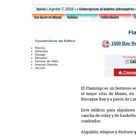
| Agosto 7, 2026 |
Inicio
« Subscipcion al boletin informativo 
Que hacer en Miami
Salidas
Celebridades
C
Fl
Características del Edificio
1500 Bay Rd
Piscina
Gimnasio
Garage
*Excluyendo
Elevador
Cal
Servicio de Valet
Internet Gratuito
Jacuzzi
� Chequee
El Flamingo es un hermoso ed
el mejor sitio de Miami, en
Biscayne Bay y a pasos de Li
Este edificio para alquilere
cancha de voley y de basketba
cuadrados.
Alquilelo, relajese y disfrute