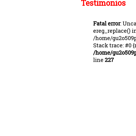
Testimonios
Fatal error
: Unca
ereg_replace() i
/home/gu2o509p
Stack trace: #0 
/home/gu2o509p
line
227